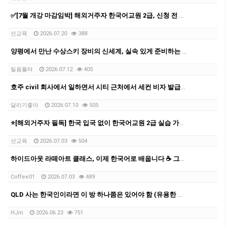
✅[7월 개강 마감임박] 해외거주자 한국어교원 2급, 신청 전 반드시 확인할 5가지
선교육
2026.07.20
388
양평에서 만난 수상스키 장비의 신세계, 실속 있게 준비하는 팁
틸욤폴텨
2026.07.12
405
호주 civil 회사에서 일하면서 시티 근처에서 세컨 비자 발급받은 과정을 공유 드립니다.
달리기좋아
2026.07.10
505
⭐[해외거주자 필독] 한국 입국 없이 한국어교원 2급 실습 가능한 마지막 반입니다
선교육
2026.07.03
504
하이드아웃 라떼아트 클래스, 이제 한국어로 배웁니다 ☕ 그룹 커피 클래스 오픈!
Coffee01
2026.07.03
489
QLD 사는 한국인이라면 이 방 하나쯤은 있어야 함 (유용한 카톡방 모음 공유)
HJin
2026.06.23
751