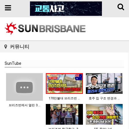
Toggl
Toggle
naviga
navigation
커뮤니티
SunTube
170만불대 브리즈번 …
호주 집 구조 변경과 …
브리즈번에서 열린 3.…