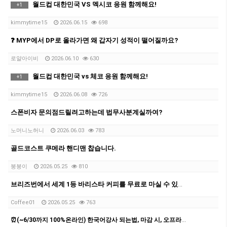
월드컵 대한민국 VS 멕시코 응원 함께해요!
+
1
kimmytime15
2026.06.15
698
❓ MYP에서 DP로 올라가면 왜 갑자기 성적이 떨어질까요?
로얄아이비
2026.06.10
630
월드컵 대한민국 vs 체코 응원 함께해요!
+
1
kimmytime15
2026.06.08
726
스폰비자 문의점드릴려고하는데 법무사분계실까여?
노머니노허니
2026.06.03
783
골드코스트 쿠메라 핸디맨 찹습니다.
붕붕이
2026.05.25
810
브리즈번에서 세계 1등 바리스타 커피를 무료로 마실 수 있다면?
Coffee01
2026.05.25
763
⏰(~6/30까지 100%온라인) 한국어강사 되는법, 마감 시, 오프라인 확정