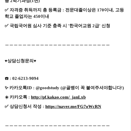
총 2학기과정(1년)
✅
자격증 취득까지 총 등록금 : 전문대졸이상은 170이내, 고등
학교 졸업자는 450이내
✅
국립국어원 심사 기준 충족 시 '한국어교원 2급' 신청
＿＿＿＿＿＿＿＿＿＿＿＿＿＿＿＿＿＿＿＿＿＿＿＿
♥️
상담신청문의
♥️
☎️
: 02-6213-9094
✨
카카오톡ID : @goodstudy (@골뱅이 꼭 붙여주셔야합니다!)
☀️
카카오톡 :
http://pf.kakao.com/_janLxb
✅
상담신청서 작성 :
https://naver.me/FG7oWcRN
＿＿＿＿＿＿＿＿＿＿＿＿＿＿＿＿＿＿＿＿＿＿＿＿