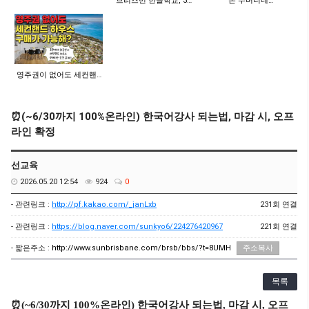
브리즈번 한글학교, 3…
"돈 주머니네…
영주권이 없어도 세컨핸…
⏰(~6/30까지 100%온라인) 한국어강사 되는법, 마감 시, 오프
라인 확정
선교육
2026.05.20 12:54
924
0
- 관련링크 :
http://pf.kakao.com/_janLxb
231회 연결
- 관련링크 :
https://blog.naver.com/sunkyo6/224276420967
221회 연결
- 짧은주소 :
http://www.sunbrisbane.com/brsb/bbs/?t=8UMH
주소복사
목록
⏰
(~6/30까지 100%온라인) 한국어강사 되는법, 마감 시, 오프