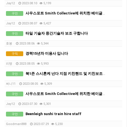
Jay12
2023.08.10
5,199
사우스포트 Smith Collective에 위치한 베이글 카페 O Bagel 에서 스태프 구인합니다.
구인
Jay12
2023.08.07
5,427
타일 기술자 중간기술자 보조 구합니다
구인
호봉
2023.08.06
5,344
경력15년차 미용사 입니다
구직
리탱
2023.08.05
5,993
북1존 스시혼케 넌다 지점 키친핸드 및 키친보조 파트 구인해요
구인
써니11
2023.08.05
5,309
사우스포트 Smith Collective에 위치한 베이글 카페 O Bagel 에서 스태프 구인합니다.
구인
Jay12
2023.07.30
5,301
Beenleigh sushi train hire staff
구인
Goodman888
2023.07.29
5,230