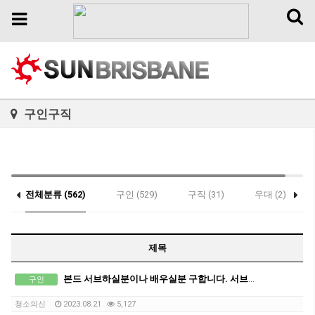
Toggl
Toggle
naviga
navigation
구인구직
전체분류 (562)
구인 (529)
구직 (31)
우대 (2)
제목
본드 서브하실분이나 배우실분 구합니다. 서브팀 환영! 경력자모집
구인
청소의신
2023.08.21
5,127