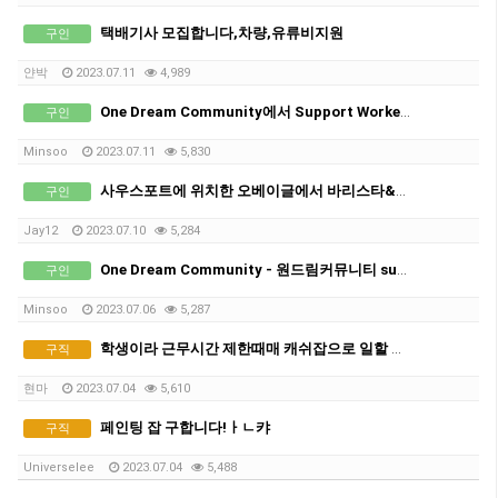
택배기사 모집합니다,차량,유류비지원
구인
얀박
2023.07.11
4,989
One Dream Community에서 Support Worker 선생님 구인합니다 :)
구인
Minsoo
2023.07.11
5,830
사우스포트에 위치한 오베이글에서 바리스타&올라운더 구인합니다
구인
Jay12
2023.07.10
5,284
One Dream Community - 원드림커뮤니티 support worker (케어러선생님) 모집합니다 :)
구인
Minsoo
2023.07.06
5,287
학생이라 근무시간 제한때매 캐쉬잡으로 일할 곳 찾습니다
구직
현마
2023.07.04
5,610
페인팅 잡 구합니다!ㅏㄴ캬
구직
Universelee
2023.07.04
5,488