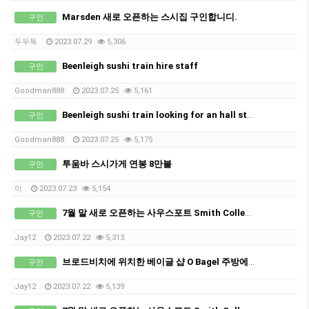
Marsden 새로 오픈하는 스시집 구인합니디.
구인
두두둑
2023.07.29
5,306
Beenleigh sushi train hire staff
구인
Goodman888
2023.07.25
5,161
Beenleigh sushi train looking for an hall staff and kitchen staff
구인
Goodman888
2023.07.25
5,175
투움바 스시가게 연봉 8만불
구인
이
2023.07.23
5,154
7월 말 새로 오픈하는 사우스포트 Smith Collective에 위치한 베이글 카페 O Bagel 에서 오픈멤버 구인합니다.
구인
Jay12
2023.07.22
5,313
브로드비치에 위치한 베이글 샵 O Bagel 주방에서 함께 일 하실 분 구합니다
구인
Jay12
2023.07.22
5,139