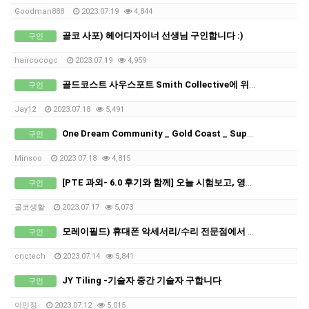
Goodman888
2023.07.19
4,844
골코 사포) 헤어디자이너 선생님 구인합니다 :)
구인
haircocogc
2023.07.19
4,959
골드코스트 사우스포트 Smith Collective에 위치한 베이글 카페 오베이글에서 직원 구인합니다
구인
Jay12
2023.07.18
5,491
One Dream Community _ Gold Coast _ Support Worker (케어러) 선생님 구인합니다
구인
Minsoo
2023.07.18
4,815
[PTE 과외- 6.0 후기와 함께] 오늘 시험보고, 영주권 신청하게되었습니다!!
구인
골코생활
2023.07.17
5,073
모레이필드) 휴대폰 악세서리/수리 전문점에서 풀타임 직원 채용 중 입니다.
구인
cnctech
2023.07.14
5,841
JY Tiling -기술자 중간 기술자 구합니다
구인
이민정
2023.07.12
5,015