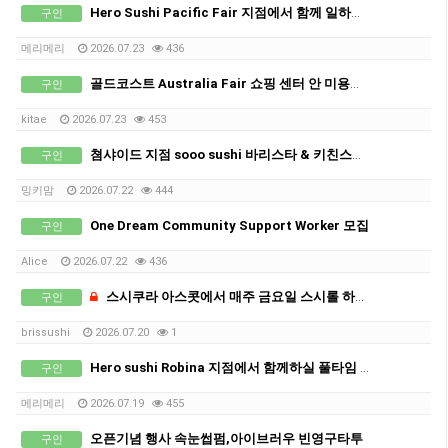
Hero Sushi Pacific Fair 지점에서 함께 일하실 파트타임 스태프 구인합니다.
구인
메리메리
2026.07.23
436
골드코스트 Australia Fair 쇼핑 센터 안 미용사 또는 초보자 경력자 비자 필요하신분
구인
kitae
2026.07.23
453
쳠샤이드 지점 sooo sushi 바리스타 & 키친스탭 구인합니다.
구인
밍키맘
2026.07.22
444
One Dream Community Support Worker 모집
구인
Alice
2026.07.22
436
스시쿠라 아스콧에서 매주 금요일 스시롤 하실분 1명 구합니다. 36불
구인
brissushi
2026.07.20
1
Hero sushi Robina 지점에서 함께하실 풀타임 직원 구인합니다.
구인
메리메리
2026.07.19
455
오픈기념 행사 속눈썹펌,아이브러우 빈영구타투
구인