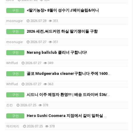
<딸기농장> 8월이 성수기 //페이슬립&머니
구인
moonugie
2026.07.28
351
2026 세컨,써드커먼 하실 딸기쟁이들 구함
구인
moonugie
2026.07.27
351
Nerang ballclub 클리너 구합니다!
구인
Whffud
2026.07.27
349
골코 Mudgeeraba cleaner구합니다 주에 1600+@가능합니다
구인
Whffud
2026.07.27
363
시드니 이주 예정자 환영!!! | 배송 드라이버 $36/시간 · 풀타임
구인
칸칸
2026.07.25
378
Hero Sushi Coomera 지점에서 같이 일하실 풀타임 직원 구인합니다.
구인
메리메리
2026.07.25
378