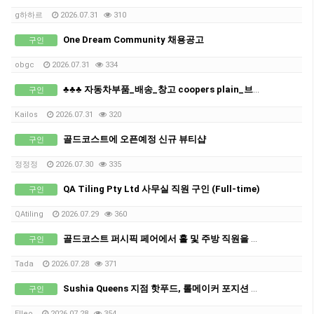
g하하르
2026.07.31
310
One Dream Community 채용공고
구인
obgc
2026.07.31
334
♣♣♣ 자동차부품_배송_창고 coopers plain_브리즈번_남성직원 구인 ♣
구인
Kailos
2026.07.31
320
골드코스트에 오픈예정 신규 뷰티샵
구인
정정정
2026.07.30
335
QA Tiling Pty Ltd 사무실 직원 구인 (Full-time)
구인
QAtiling
2026.07.29
360
골드코스트 퍼시픽 페어에서 홀 및 주방 직원을 모집합니다!
구인
Tada
2026.07.28
371
Sushia Queens 지점 핫푸드, 롤메이커 포지션 구인!
구인
Elleo
2026.07.28
354