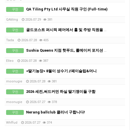
QA Tiling Pty Ltd 사무실 직원 구인 (Full-time)
구인
QAtiling
2026.07.29
381
골드코스트 퍼시픽 페어에서 홀 및 주방 직원을 모집합니다!
구인
Tada
2026.07.28
405
Sushia Queens 지점 핫푸드, 롤메이커 포지션 구인!
구인
Elleo
2026.07.28
387
<딸기농장> 8월이 성수기 //페이슬립&머니
구인
moonugie
2026.07.28
381
2026 세컨,써드커먼 하실 딸기쟁이들 구함
구인
moonugie
2026.07.27
378
Nerang ballclub 클리너 구합니다!
구인
Whffud
2026.07.27
374