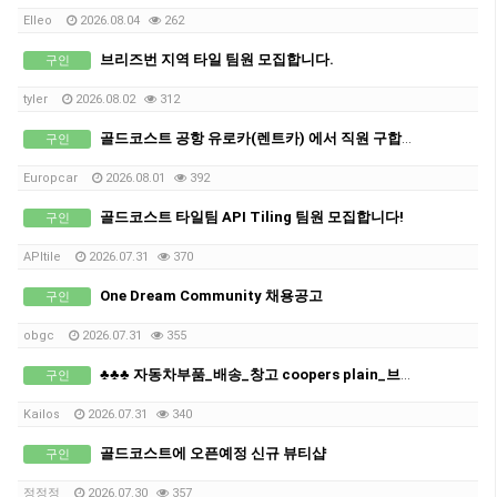
Elleo
2026.08.04
262
브리즈번 지역 타일 팀원 모집합니다.
구인
tyIer
2026.08.02
312
골드코스트 공항 유로카(렌트카) 에서 직원 구합니다
구인
Europcar
2026.08.01
392
골드코스트 타일팀 API Tiling 팀원 모집합니다!
구인
APItile
2026.07.31
370
One Dream Community 채용공고
구인
obgc
2026.07.31
355
♣♣♣ 자동차부품_배송_창고 coopers plain_브리즈번_남성직원 구인 ♣
구인
Kailos
2026.07.31
340
골드코스트에 오픈예정 신규 뷰티샵
구인
정정정
2026.07.30
357