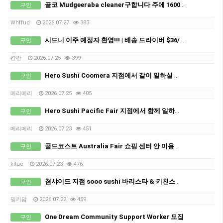
골코 Mudgeeraba cleaner구합니다 주에 1600+@가능합니다
구인
Whffud
2026.07.27
383
시드니 이주 예정자 환영!!! | 배송 드라이버 $36/시간 · 풀타임
구인
칸칸
2026.07.25
399
Hero Sushi Coomera 지점에서 같이 일하실 풀타임 직원 구인합니다.
구인
메리메리
2026.07.25
405
Hero Sushi Pacific Fair 지점에서 함께 일하실 파트타임 스태프 구인합니다.
구인
메리메리
2026.07.23
451
골드코스트 Australia Fair 쇼핑 센터 안 미용사 또는 초보자 경력자 비자 필요하신분
구인
kitae
2026.07.23
476
쳠샤이드 지점 sooo sushi 바리스타 & 키친스탭 구인합니다.
구인
밍키맘
2026.07.22
459
One Dream Community Support Worker 모집
구인