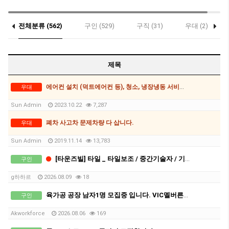
전체분류 (562)
구인 (529)
구직 (31)
우대 (2)
제목
에어컨 설치 (덕트에어컨 등), 청소, 냉장냉동 서비스, 쿨룸제작
우대
Sun Admin
2023.10.22
7,287
폐차 사고차 문제차량 다 삽니다.
우대
Sun Admin
2019.11.14
13,783
[타운즈빌] 타일 _ 타일보조 / 중간기술자 / 기술자 / 서브
구인
g하하르
2026.08.09
18
육가공 공장 남자1명 모집중 입니다. VIC멜버른, 차로 2-2.5시간 북쪽 세컨,써드 가능지역.
구인
Akworkforce
2026.08.06
169