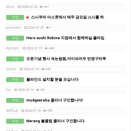
Alice
2026.07.22
447
스시쿠라 아스콧에서 매주 금요일 스시롤 하실분 1명 구합니다. 36불
구인
brissushi
2026.07.20
1
Hero sushi Robina 지점에서 함께하실 풀타임 직원 구인합니다.
구인
메리메리
2026.07.19
468
오픈기념 행사 속눈썹펌,아이브러우 빈영구타투
구인
파파야
2026.07.19
439
블라인드 설치할 분을 모십니다
구인
Ezi
2026.07.19
451
mudgeeraba 클리너 구인합니다!
구인
Whffud
2026.07.16
492
Nerang 볼클럽 클리너 구인합니다
구인