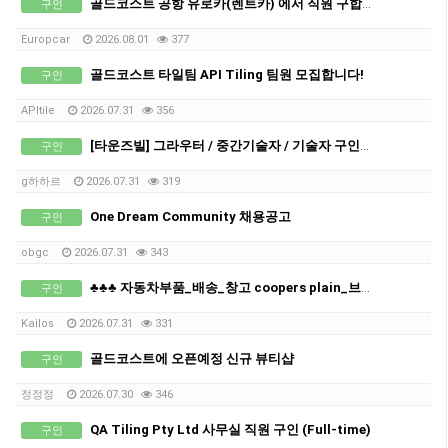
골드코스트 공항 유로카(렌트카) 에서 직원 구합니다
구인
Europcar
2026.08.01
377
골드코스트 타일팀 API Tiling 팀원 모집합니다!
구인
APItile
2026.07.31
356
[타운즈빌] 그라우터 / 중간기술자 / 기술자 구인합니다.
구인
g하하르
2026.07.31
319
One Dream Community 채용공고
구인
obgc
2026.07.31
343
♣♣♣ 자동차부품_배송_창고 coopers plain_브리즈번_남성직원 구인 ♣
구인
Kailos
2026.07.31
331
골드코스트에 오픈예정 신규 뷰티샵
구인
정정정
2026.07.30
346
QA Tiling Pty Ltd 사무실 직원 구인 (Full-time)
구인