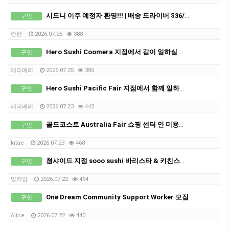
시드니 이주 예정자 환영!!! | 배송 드라이버 $36/시간 · 풀타임
구인
칸칸
2026.07.25
388
Hero Sushi Coomera 지점에서 같이 일하실 풀타임 직원 구인합니다.
구인
메리메리
2026.07.25
386
Hero Sushi Pacific Fair 지점에서 함께 일하실 파트타임 스태프 구인합니다.
구인
메리메리
2026.07.23
442
골드코스트 Australia Fair 쇼핑 센터 안 미용사 또는 초보자 경력자 비자 필요하신분
구인
kitae
2026.07.23
468
쳠샤이드 지점 sooo sushi 바리스타 & 키친스탭 구인합니다.
구인
밍키맘
2026.07.22
454
One Dream Community Support Worker 모집
구인
Alice
2026.07.22
440