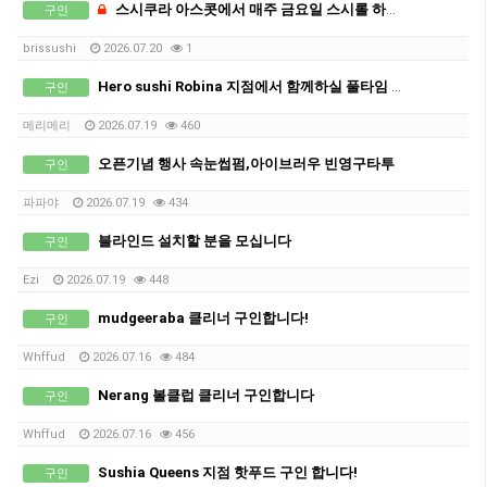
스시쿠라 아스콧에서 매주 금요일 스시롤 하실분 1명 구합니다. 36불
구인
brissushi
2026.07.20
1
Hero sushi Robina 지점에서 함께하실 풀타임 직원 구인합니다.
구인
메리메리
2026.07.19
460
오픈기념 행사 속눈썹펌,아이브러우 빈영구타투
구인
파파야
2026.07.19
434
블라인드 설치할 분을 모십니다
구인
Ezi
2026.07.19
448
mudgeeraba 클리너 구인합니다!
구인
Whffud
2026.07.16
484
Nerang 볼클럽 클리너 구인합니다
구인
Whffud
2026.07.16
456
Sushia Queens 지점 핫푸드 구인 합니다!
구인