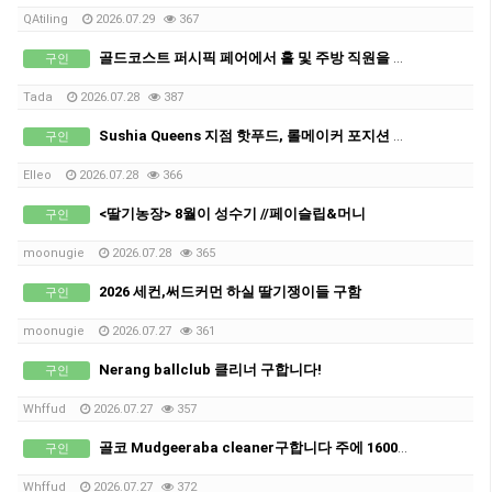
QAtiling
2026.07.29
367
골드코스트 퍼시픽 페어에서 홀 및 주방 직원을 모집합니다!
구인
Tada
2026.07.28
387
Sushia Queens 지점 핫푸드, 롤메이커 포지션 구인!
구인
Elleo
2026.07.28
366
<딸기농장> 8월이 성수기 //페이슬립&머니
구인
moonugie
2026.07.28
365
2026 세컨,써드커먼 하실 딸기쟁이들 구함
구인
moonugie
2026.07.27
361
Nerang ballclub 클리너 구합니다!
구인
Whffud
2026.07.27
357
골코 Mudgeeraba cleaner구합니다 주에 1600+@가능합니다
구인
Whffud
2026.07.27
372