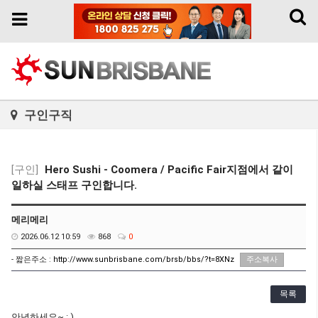
Toggl
Toggle
naviga
navigation
구인구직
[구인]
Hero Sushi - Coomera / Pacific Fair지점에서 같이
일하실 스태프 구인합니다.
메리메리
2026.06.12 10:59
868
0
- 짧은주소 :
http://www.sunbrisbane.com/brsb/bbs/?t=8XNz
주소복사
목록
안녕하세요~ : )