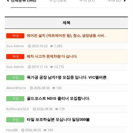
전체분류 (562)
구인 (529)
구직 (31)
우대 (2)
제목
에어컨 설치 (덕트에어컨 등), 청소, 냉장냉동 서비스, 쿨룸제작
우대
Sun Admin
2023.10.22
7,282
폐차 사고차 문제차량 다 삽니다.
우대
Sun Admin
2019.11.14
13,775
육가공 공장 남자1명 모집중 입니다. VIC멜버른, 차로 2-2.5시간 북쪽 세컨,써드 가능지역.
구인
Akworkforce
2026.08.06
104
골드코스트 NDIS 클리너 모집합니다.
구인
KslifecareQLD
2026.08.06
139
타일 보조하실분 모십니다 일당300불
구인
Hera88
2026.08.05
183