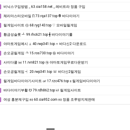
비닉스구입방법 _ 63.cia158.net _ 레비트라 정품 구입
체리마스터모바일 ∏ 73.rqa137.top ® 바다이야기
릴게임사이트 ㉰ 68.ryg143.top ♡ 모바일릴게임
황금성슬롯 ┹ 99.rhc621.top ╉ 바다이야기룰
야마토게임예시 ⊥ 40.rwp341.top ∩ 바다신2 다운로드
손오공릴게임 ┺ 15.ros730.top ㉿ 바다이야기
사이다쿨 ㈅ 11.rvn821.top ㉪ 야마토게임무료다운받기
손오공릴게임 ┥ 20.rwp341.top ☏ 바다신2릴게임
릴게임바다이야기사이트 ㎤ 17.rzc476.top ≥ 릴게임바다이야기
바다이야기부활 ☋ 79.rdh862.top ㎄ 릴게임사이트
여성 흥분제구입 ㈙ 60.cia952.com ㈙ 정품 조루방지제판매