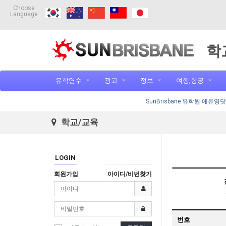
Choose
Language
학
유학연수
광고
정보
여행,항공
SunBrisbane 유학원 에듀영
학교/교육
LOGIN
회원가입
아이디/비번찾기
번호