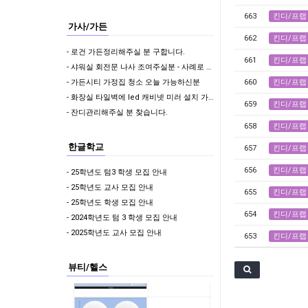
663
킨디/프랩
가사/가든
662
킨디/프랩
- 로건 가든정리해주실 분 구합니다.
661
킨디/프랩
- 샤워실 회전문 나사 조여주실분 - 사례로 50불 드려요 (위치: 사뱅)
- 가든시티 가정집 청소 오늘 가능하신분
660
킨디/프랩
- 화장실 타일벽에 led 캐비넷 미러 설치 가능하신분?
659
킨디/프랩
- 잔디관리해주실 분 찾습니다.
658
킨디/프랩
한글학교
657
킨디/프랩
656
킨디/프랩
- 25학년도 텀3 학생 모집 안내
- 25학년도 교사 모집 안내
655
킨디/프랩
- 25학년도 학생 모집 안내
654
킨디/프랩
- 2024학년도 텀 3 학생 모집 안내
- 2025학년도 교사 모집 안내
653
킨디/프랩
뷰티/헬스