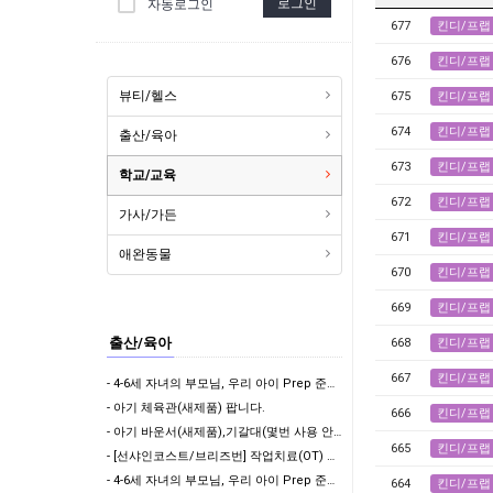
로그인
자동로그인
677
킨디/프랩
676
킨디/프랩
뷰티/헬스
675
킨디/프랩
674
킨디/프랩
출산/육아
673
킨디/프랩
학교/교육
672
킨디/프랩
가사/가든
671
킨디/프랩
애완동물
670
킨디/프랩
669
킨디/프랩
출산/육아
668
킨디/프랩
667
킨디/프랩
- 4-6세 자녀의 부모님, 우리 아이 Prep 준비 되었나요? 자리가 몇게 남지 않았습니다.
- 아기 체육관(새제품) 팝니다.
666
킨디/프랩
- 아기 바운서(새제품),기갈대(몇번 사용 안힘)팝니다.
665
킨디/프랩
- [선샤인코스트/브리즈번] 작업치료(OT) 기반 세심한 일상생활 지원 & 아이 돌봄 (자차 …
- 4-6세 자녀의 부모님, 우리 아이 Prep 준비 되었나요?
664
킨디/프랩