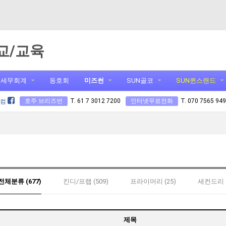
교/교육
세무회계
동호회
미즈썬
SUN골코
SUN퀸스랜드
호주 브리즈번
T. 61 7 3012 7200
인터넷무료전화
T. 070 7565 94
닷컴
전체분류 (677)
킨디/프랩 (509)
프라이머리 (25)
세컨드리 (
제목