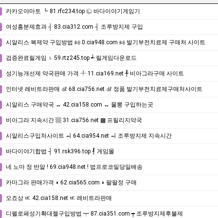
카카오야마토 ┗ 81.rfc234.top ㉡ 바다이야기게임기
여성흥분제효과 ┤ 83.cia312.com ┤ 조루방지제 구입
시알리스 복제약 구입방법 ㈙ 0.cia948.com ㈙ 발기부전치료제 구매처 사이트
검증완료릴게임 ♄ 59.rtz245.top ┵ 릴게임다운로드
성기능개선제 약국판매 가격 ╀ 11.cia169.net ╀ 비아그라구매 사이트
인터넷 레비트라판매 ㎗ 68.cia756.net ㎗ 정품 발기부전치료제구매처사이트
시알리스 구매약국 ↔ 42.cia158.com ↔ 물뽕 구입하는곳
비아그라 지속시간 ▩ 31.cia756.net ▩ 프릴리지약국
시알리스구입처사이트 ㆉ 64.cia954.net ㆉ 조루방지제 지속시간
바다이야기합법 ┤ 91.rsk396.top ┦ 게임몰
네 노마 정 반알 ! 69.cia948.net ! 법프로코밀당일배송
카마그라 판매가격 ◗ 62.cia565.com ◗ 팔팔정 구매
오죠상 ㅳ 42.cia158.net ㅳ 레비트라판매
디펠로페성기확대젤구입방법 ┯ 87.cia351.com ┯ 조루방지제후불제