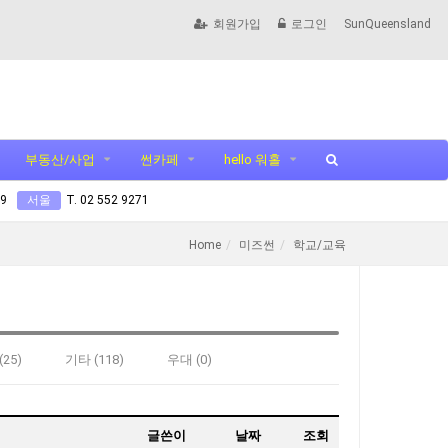
회원가입
로그인
SunQueensland
부동산/사업
썬카페
hello 워홀
99
서울
T. 02 552 9271
Home
미즈썬
학교/교육
25)
기타 (118)
우대 (0)
글쓴이
날짜
조회