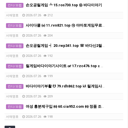
손오공릴게임 ┺ 15.ros730.top ㉿ 바다이야기
킨디/프랩
서재영호
2026.07.26
212
사이다쿨 ㈅ 11.rvn821.top ㉪ 야마토게임무료다운받기
킨디/프랩
서재영호
2026.07.26
204
손오공릴게임 ┥ 20.rwp341.top ☏ 바다신2릴게임
킨디/프랩
서재영호
2026.07.26
192
릴게임바다이야기사이트 ㎤ 17.rzc476.top ≥ 릴게임바다이야기
킨디/프랩
서재영호
2026.07.26
199
바다이야기부활 ☋ 79.rdh862.top ㎄ 릴게임사이트
킨디/프랩
서재영호
2026.07.26
209
여성 흥분제구입 ㈙ 60.cia952.com ㈙ 정품 조루방지제판매
킨디/프랩
서재영호
2026.07.26
198