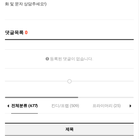
화 및 문자 상담주세요!)
댓글목록
0
등록된 댓글이 없습니다.
전체분류 (677)
킨디/프랩 (509)
프라이머리 (25)
세
제목