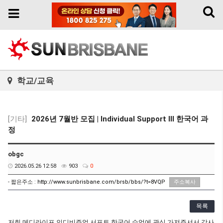
Toggl
Toggle
naviga
navigation
학교/교육
[기타]
2026년 7월반 모집 | Individual Support III 한국어 과
정
obgc
2026.05.26 12:58
903
0
- 짧은주소 :
http://www.sunbrisbane.com/brsb/bbs/?t=8VQP
주소복사
목록
저희 메디라이프 인디비주얼 서포트 한국어 수업에 관심 가져주셔서 감사