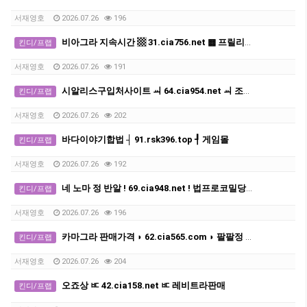
서재영호
2026.07.26
196
비아그라 지속시간 ▩ 31.cia756.net ▩ 프릴리지약국
킨디/프랩
서재영호
2026.07.26
191
시알리스구입처사이트 ㆉ 64.cia954.net ㆉ 조루방지제 지속시간
킨디/프랩
서재영호
2026.07.26
202
바다이야기합법 ┤ 91.rsk396.top ┦ 게임몰
킨디/프랩
서재영호
2026.07.26
192
네 노마 정 반알 ! 69.cia948.net ! 법프로코밀당일배송
킨디/프랩
서재영호
2026.07.26
196
카마그라 판매가격 ◗ 62.cia565.com ◗ 팔팔정 구매
킨디/프랩
서재영호
2026.07.26
204
오죠상 ㅳ 42.cia158.net ㅳ 레비트라판매
킨디/프랩