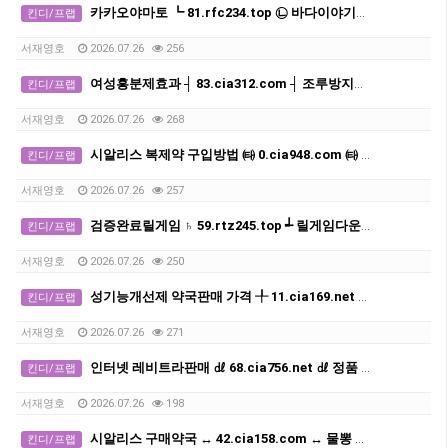
카카오야마토 ┗ 81.rfc234.top ㉡ 바다이야기게임기
킨디/프랩
서재영호
2026.07.26
256
여성흥분제효과 ┤ 83.cia312.com ┤ 조루방지제 구입
킨디/프랩
서재영호
2026.07.26
268
시알리스 복제약 구입방법 ㈙ 0.cia948.com ㈙ 발기부전치료제 구매처 사이트
킨디/프랩
서재영호
2026.07.26
257
검증완료릴게임 ♄ 59.rtz245.top ┵ 릴게임다운로드
킨디/프랩
서재영호
2026.07.26
250
성기능개선제 약국판매 가격 ╀ 11.cia169.net ╀ 비아그라구매 사이트
킨디/프랩
서재영호
2026.07.26
271
인터넷 레비트라판매 ㎗ 68.cia756.net ㎗ 정품 발기부전치료제구매처사이트
킨디/프랩
서재영호
2026.07.26
198
시알리스 구매약국 ↔ 42.cia158.com ↔ 물뽕 구입하는곳
킨디/프랩