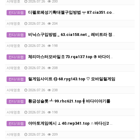
서재영호
2026.07.26
200
디펠로페성기확대젤구입방법 ┯ 87.cia351.com ┯ 조루방지제후불제
킨디/프랩
서재영호
2026.07.26
204
비닉스구입방법 _ 63.cia158.net _ 레비트라 정품 구입
킨디/프랩
서재영호
2026.07.26
198
체리마스터모바일 ∏ 73.rqa137.top ® 바다이야기
킨디/프랩
서재영호
2026.07.26
208
릴게임사이트 ㉰ 68.ryg143.top ♡ 모바일릴게임
킨디/프랩
서재영호
2026.07.26
238
황금성슬롯 ┹ 99.rhc621.top ╉ 바다이야기룰
킨디/프랩
서재영호
2026.07.26
198
야마토게임예시 ⊥ 40.rwp341.top ∩ 바다신2 다운로드
킨디/프랩
서재영호
2026.07.26
209