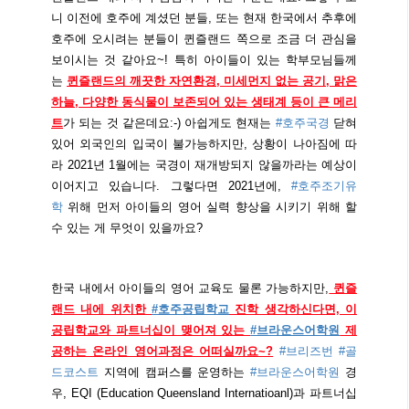
니 이전에 호주에 계셨던 분들, 또는 현재 한국에서 추후에
호주에 오시려는 분들이 퀸즐랜드 쪽으로 조금 더 관심을
보이시는 것 같아요~! 특히 아이들이 있는 학부모님들께
는
퀸즐랜드의 깨끗한 자연환경, 미세먼지 없는 공기, 맑은
하늘, 다양한 동식물이 보존되어 있는 생태계 등이 큰 메리
트
가 되는 것 같은데요:-) 아쉽게도 현재는
#호주국경
닫혀
있어 외국인의 입국이 불가능하지만, 상황이 나아짐에 따
라 2021년 1월에는 국경이 재개방되지 않을까라는 예상이
이어지고 있습니다. 그렇다면 2021년에,
#호주조기유
학
위해 먼저 아이들의 영어 실력 향상을 시키기 위해 할
수 있는 게 무엇이 있을까요?
한국 내에서 아이들의 영어 교육도 물론 가능하지만,
퀸즐
랜드 내에 위치한
#호주공립학교
진학 생각하신다면, 이
공립학교와 파트너십이 맺어져 있는
#브라운스어학원
제
공하는 온라인 영어과정은 어떠실까요~?
#브리즈번
#골
드코스트
지역에 캠퍼스를 운영하는
#브라운스어학원
경
우, EQI (Education Queensland Internatioanl)과 파트너십