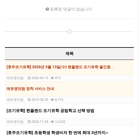
등록된 댓글이 없습니다.
제목
[호주조기유학] 2026년 5월 13일(수) 퀸즐랜드 조기유학 올인원 설명회
에듀영닷컴
2026.04.15
873
에듀영닷컴 정착 서비스 안내
에듀영닷컴
2019.08.20
8,716
[조기유학] 퀸즐랜드 조기유학 공립학교 선택 방법
에듀영닷컴
2020.11.05
12,632
[호주조기유학] 초등학생 학생비자 한 번에 최대 3년까지~