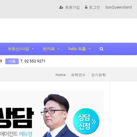
회원가입
로그인
SunQueensland
부동산/사업
썬카페
hello 워홀
99
서울
T. 02 552 9271
Home
유학연수
조기유학