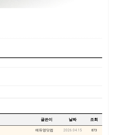
글쓴이
날짜
조회
에듀영닷컴
2026.04.15
873