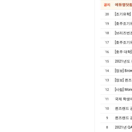
에듀영닷컴
공지
[조기유학]
20
[호주조기유
19
[브리즈번
18
[호주조기유
17
[호주 대학
16
2021년도
15
[정보] Bro
14
[정보] 퀸
13
[사립] Mor
12
국제 학생이
11
퀸즈랜드 공
10
퀸즈랜드 
9
2021년 
8