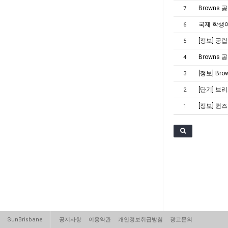
Browns
7
국제 학생
6
[정보] 공립
5
Browns
4
[정보] Br
3
[단기] 브리즈
2
[정보] 퀸즈
1
SunBrisbane
공지사항
이용약관
개인정보취급방침
광고문의