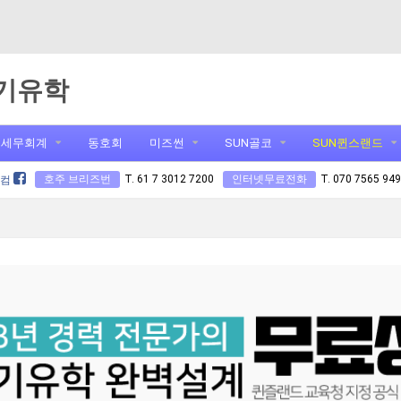
기유학
세무회계
동호회
미즈썬
SUN골코
SUN퀸스랜드
호주 브리즈번
T. 61 7 3012 7200
인터넷무료전화
T. 070 7565 94
닷컴