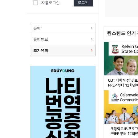
로그인
자동로그인
유학
퀸스랜드 인기
유학튜브
조기유학