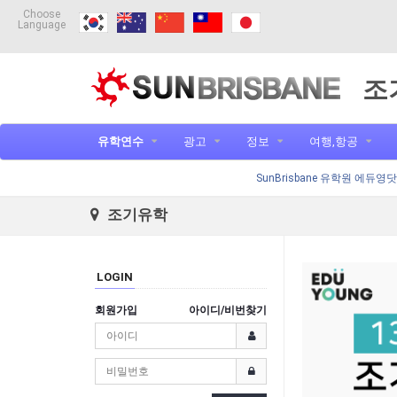
Choose
Language
조
유학연수
광고
정보
여행,항공
SunBrisbane 유학원 에듀영
조기유학
LOGIN
회원가입
아이디/비번찾기