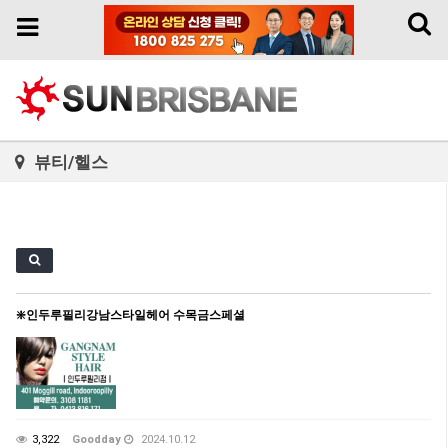
Toggl
Toggle
naviga
navigation
뷰티/헬스
❇️인두루필리강남스타일헤어 수목금스페셜
3,322
Goodday
2024.10.12