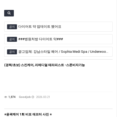
다이어트 약 업데이트 됐어요
공지
###병원처방 다이어트 약###
공지
광고업체: 강남스타일 헤어 / Sophia Medi Spa / Underwood Health Clinic / 엠비언스 한인 레이저 클리닉
공지
(경력/초보) 스킨케어, 리메디얼 테라피스트 -스폰비자가능
1,874
Goodjob
2026.03.21
⭐️윤곽케어 1회 비포 애프터 사진 ⭐️