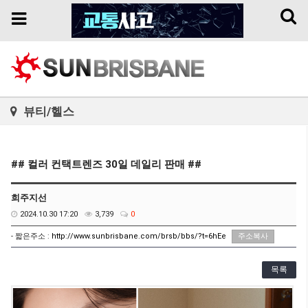
Toggl
Toggle
naviga
navigation
뷰티/헬스
## 컬러 컨택트렌즈 30일 데일리 판매 ##
희주지선
2024.10.30 17:20
3,739
0
- 짧은주소 :
http://www.sunbrisbane.com/brsb/bbs/?t=6hEe
주소복사
목록