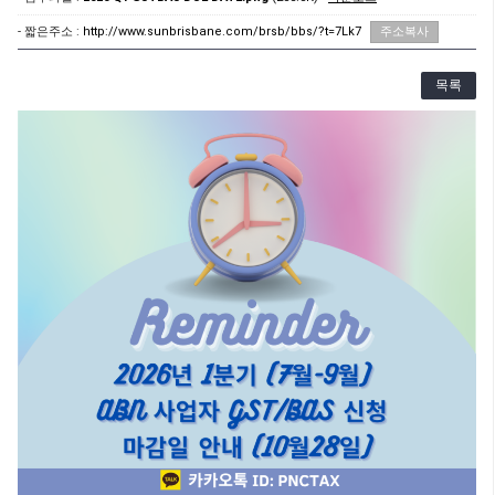
- 짧은주소 :
http://www.sunbrisbane.com/brsb/bbs/?t=7Lk7
주소복사
목록