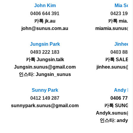
John Kim
Mia Son
0406 644 391
0423 196 
카톡 jk.au
카톡 mia.s
john@sunus.com.au
miamia.sunus@
Jungsin Park
Jinhee Y
0493 222 183
0403 882 
카톡 Jungsin.talk
카톡 SALES
Jungsin.sunus@gmail.com
jinhee.sunus@g
인스타: Jungsin_sunus
Sunny Park
Andy K
0412 149 287
0406 770 
sunnypark.sunus@gmail.com
카톡 SUNGO
Andyk.sunus@g
인스타: andy_o