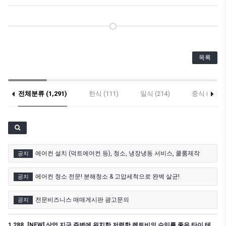
목록
전체분류 (1,291)
한식 (111)
일식 (214)
중식 (16)
기타 (27)
에어컨 설치 (덕트에어컨 등), 청소, 냉장냉동 서비스, 쿨룸제작
공지
에어컨 청소 전문! 분해청소 & 고압세척으로 완벽 살균!
공지
전문비즈니스 매매게시판 광고문의
공지
1,288. [NEW] 상업 지구 주변에 위치한 저렴한 렌트비의 수익률 좋은 타이 테이크 어웨이 샾 매매