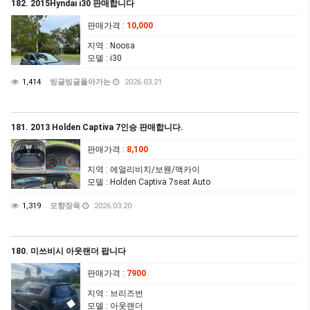
182. 2015Hyndai i30 판매합니다
판매가격
:
10,000
지역
: Noosa
모델
: i30
1,414
빙글빙글돌아가는
2026.03.21
181. 2013 Holden Captiva 7인승 판매합니다.
판매가격
:
8,100
지역
: 에얼리비치/보웬/맥카이
모델
: Holden Captiva 7seat Auto
1,319
오향장육
2026.03.20
180. 미쓰비시 아웃랜더 팝니다
판매가격
:
7900
지역
: 브리즈번
모델
: 아웃랜더