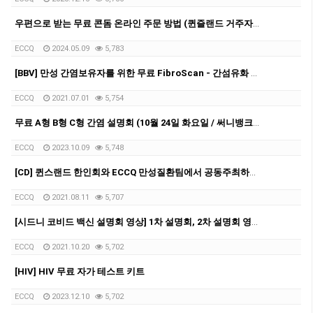
우편으로 받는 무료 콘돔 온라인 주문 방법 (퀸즐랜드 거주자만 이용 가능)
ECCQ
2024.05.09
5,783
[BBV] 만성 간염보유자를 위한 무료 FibroScan - 간섬유화 스캔/간탄력도 검사
ECCQ
2021.07.01
5,754
무료 A형 B형 C형 간염 설명회 (10월 24일 화요일 / 써니뱅크 힐스 쇼핑타운 내 도서관 미팅룸)
ECCQ
2023.10.09
5,748
[CD] 퀸스랜드 한인회와 ECCQ 만성질환팀에서 공동주최하는 지역사회 컨설팅 - 8월 14일
ECCQ
2021.08.11
5,707
[시드니 코비드 백신 설명회 영상] 1차 설명회, 2차 설명회 영상 모두 있습니다.
ECCQ
2021.10.20
5,702
[HIV] HIV 무료 자가 테스트 키트
ECCQ
2023.12.10
5,702