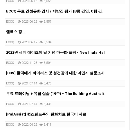
ECCQ
2023.06.13
5,558
ECCQ 무료 간섬유화 검사 / 지방간 평가 (B형 간염, C형 간염 보유자를 위한)
ECCQ
2023.06.26
5,557
엠폭스 정보
ECCQ
2023.06.12
5,534
2022년 세계 에이즈의 날 기념 다문화 포럼 - New Inala Hall, 12월 3일 토요일 오후 1시-3시
ECCQ
2022.11.23
5,504
[BBV] 혈액매개 바이러스 및 성건강에 대한 이민자 설문조사 (MiBSS) 연구 결과보고서 요약본
ECCQ
2021.07.14
5,475
무료 트레이닝 + 유급 실습 (19주) - The Building Australian Skills for Employment (BASE) Traineeship Program
ECCQ
2021.07.14
5,436
[PalAssist] 퀸즈랜드주의 완화치료 한국어 자료
ECCQ
2022.04.22
5,411