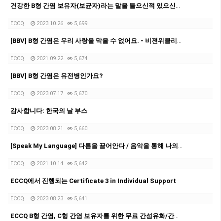
건강한 B형 간염 보유자(보균자)라는 말을 들으신적 있으신가요?
ECCQ
2023.10.26
5,699
[BBV] B형 간염은 우리 사랑을 막을 수 없어요. - 비젼위클리/일요신문 (2021년 9월 24일)
ECCQ
2021.09.22
5,674
[BBV] B형 간염은 유전병인가요?
ECCQ
2023.07.17
5,670
감사합니다: 한국의 날 부스
ECCQ
2023.08.21
5,660
[Speak My Language] 다름을 끌어안다 / 음악을 통해 나의 문화와 더 깊이 닿다
ECCQ
2021.10.14
5,642
ECCQ에서 진행되는 Certificate 3 in Individual Support
ECCQ
2023.08.23
5,641
ECCQ B형 간염, C형 간염 보유자를 위한 무료 간섬유화/간탄력도 검사 절차