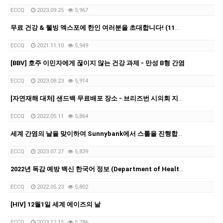
ECCQ
2023.09.25
5,967
무료 건강 & 웰빙 엑스포에 한인 여러분을 초대합니다! (11월27일 토요일)
ECCQ
2021.11.10
5,949
[BBV] 호주 이민자에게 끊이지 않는 건강 과제 - 만성 B형 간염
ECCQ
2023.08.23
5,914
[자연재해 대처] 샌드백 무료배포 장소 - 브리즈번 시의회 지역 내 배포지역 주소
ECCQ
2022.05.11
5,864
세계 간염의 날을 맞이하여 Sunnybank에서 스톨을 진행합니다.
ECCQ
2023.07.27
5,839
2022년 독감 예방 백신 한국어 정보 (Department of Health) 외 World Wellness Group 프로그램 소개
ECCQ
2022.05.23
5,802
[HIV] 12월1일 세계 에이즈의 날
ECCQ
2023.12.15
5,786