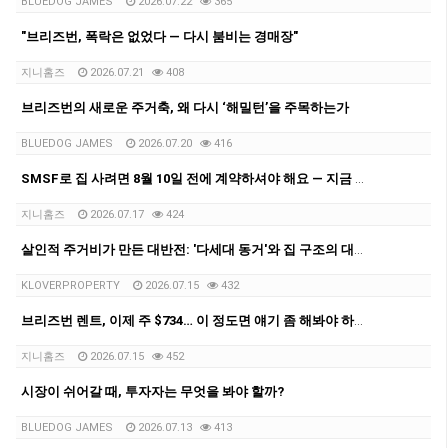
BLUEDOG JAMES
2026.07.22
365
"브리즈번, 폭락은 없었다 — 다시 붐비는 경매장"
지니홈즈
2026.07.21
408
브리즈번의 새로운 주거축, 왜 다시 ‘해밀턴’을 주목하는가
BLUEDOG JAMES
2026.07.20
416
SMSF로 집 사려면 8월 10일 전에 계약하셔야 해요 — 지금 브리즈번서 벌어지는 '막차 러시'
지니홈즈
2026.07.17
424
살인적 주거비가 만든 대반전: '다세대 동거'와 집 구조의 대변혁
KLOVERPROPERTY
2026.07.15
432
브리즈번 렌트, 이제 주 $734… 이 정도면 얘기 좀 해봐야 하지 않을까요?
지니홈즈
2026.07.15
452
시장이 쉬어갈 때, 투자자는 무엇을 봐야 할까?
BLUEDOG JAMES
2026.07.13
413