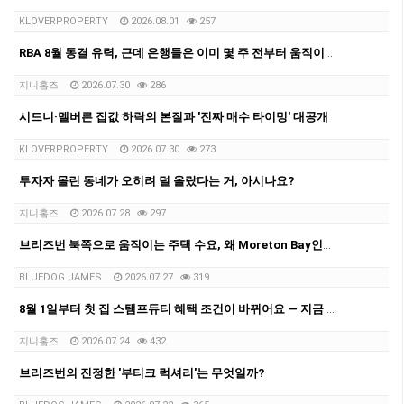
KLOVERPROPERTY
2026.08.01
257
RBA 8월 동결 유력, 근데 은행들은 이미 몇 주 전부터 움직이고 있었어요.
지니홈즈
2026.07.30
286
시드니·멜버른 집값 하락의 본질과 '진짜 매수 타이밍' 대공개
KLOVERPROPERTY
2026.07.30
273
투자자 몰린 동네가 오히려 덜 올랐다는 거, 아시나요?
지니홈즈
2026.07.28
297
브리즈번 북쪽으로 움직이는 주택 수요, 왜 Moreton Bay인가??
BLUEDOG JAMES
2026.07.27
319
8월 1일부터 첫 집 스탬프듀티 혜택 조건이 바뀌어요 — 지금 꼭 체크하세요!
지니홈즈
2026.07.24
432
브리즈번의 진정한 '부티크 럭셔리'는 무엇일까?