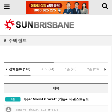
Toggl
Toggle
naviga
navigation
주택 렌트
전체분류 (143)
시티 (24)
1존 (28)
2존 (20)
3
제목
Upper Mount Gravatt (가든씨티 웨스트필드 걸어서 10분거리 아파트) 가구포함
2존
Rachelyk
2024.11.03
4,171