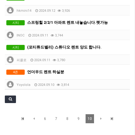
hkmini14
2024.09.12
3,926
스프링힐 2/2/1 아파트 렌트 내놓습니다.펫가능
시티
INOC
2024.09.11
3,744
(포티튜드벨리) 스튜디오 렌트 양도 합니다.
시티
피콜로
2024.09.11
3,780
언더우드 렌트 하실분
4존
Yoyolola
2024.09.10
3,814
6
7
8
9
10