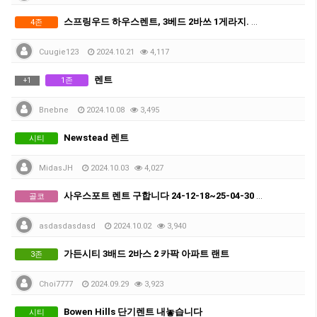
스프링우드 하우스렌트, 3베드 2바쓰 1게라지. 전기세 포함, 가구포함, 펫 환영!
4존
Cuugie123
2024.10.21
4,117
렌트
1존
+
1
Bnebne
2024.10.08
3,495
Newstead 렌트
시티
MidasJH
2024.10.03
4,027
사우스포트 렌트 구합니다 24-12-18~25-04-30 까지
골코
asdasdasdasd
2024.10.02
3,940
가든시티 3배드 2바스 2 카팍 아파트 랜트
3존
Choi7777
2024.09.29
3,923
Bowen Hills 단기렌트 내놓습니다
시티