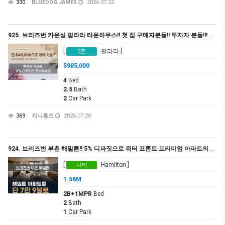
330
BLUEDOG JAMES
2026.07.22
925. 브리즈번 카운실 팔라라 타운하우스!! 첫 집 구매자분들!! 투자자 분들!!! 단 4만 9천불 5% 디파짓으로 구매 가능합니다
[
팔라라 ]
2존
$985,000
4
Bed
2.5
Bath
2
Car Park
369
지니홈즈
2026.07.20
924. 브리즈번 부촌 해밀튼!! 5% 디파짓으로 워터 프론트 프리미엄 아파트의 주인이 되세요!!
[
Hamilton ]
시티
1.56M
2B+1MPR
Bed
2
Bath
1
Car Park