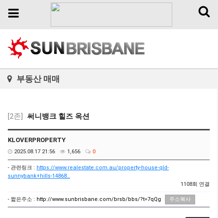
Toggl
Toggle
naviga
navigation
부동산 매매
[2존]
써니뱅크 힐즈 옥션
KLOVERPROPERTY
2025.08.17 21:56
1,656
0
- 관련링크 :
https://www.realestate.com.au/property-house-qld-
sunnybank+hills-14868…
1108회 연결
- 짧은주소 :
http://www.sunbrisbane.com/brsb/bbs/?t=7qQg
주소복사