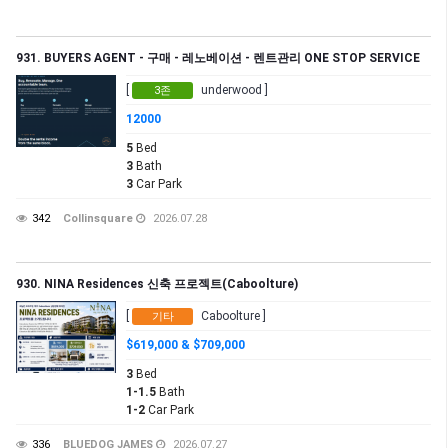
931. BUYERS AGENT - 구매 - 레노베이션 - 렌트관리 ONE STOP SERVICE
[
underwood ]
3존
12000
5
Bed
3
Bath
3
Car Park
342
Collinsquare
2026.07.28
930. NINA Residences 신축 프로젝트(Caboolture)
[
Caboolture ]
기타
$619,000 & $709,000
3
Bed
1-1.5
Bath
1-2
Car Park
336
BLUEDOG JAMES
2026.07.27