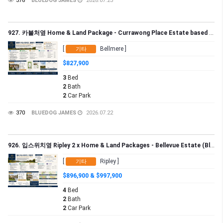
378
BLUEDOG JAMES
2026.07.23
927. 카불처옆 Home & Land Package - Currawong Place Estate based in Bellmere (Bluedog Property Group)
[
Bellmere ]
기타
$827,900
3
Bed
2
Bath
2
Car Park
370
BLUEDOG JAMES
2026.07.22
926. 입스위치옆 Ripley 2 x Home & Land Packages - Bellevue Estate (Bluedog Property Group)
[
Ripley ]
기타
$896,900 & $997,900
4
Bed
2
Bath
2
Car Park