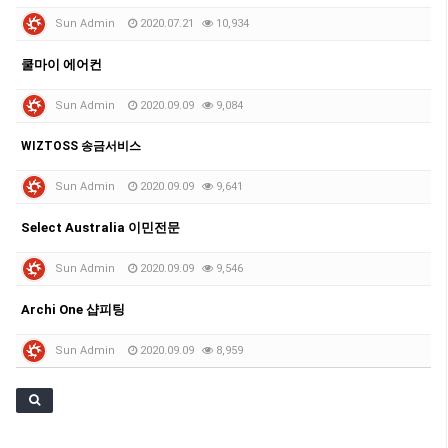
Sun Admin
2020.07.21
10,934
쿨마이 에어컨
Sun Admin
2020.09.09
9,084
WIZTOSS 송금서비스
Sun Admin
2020.09.09
9,641
Select Australia 이민전문
Sun Admin
2020.09.09
9,546
Archi One 샵피팅
Sun Admin
2020.09.09
8,959