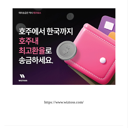
https://www.wiztoss.com/