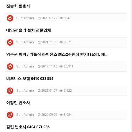
진승희 변호사
Sun Admin
2020.07.22
8,261
태양광 솔라 설치 전문업체
Sun Admin
2021.11.05
9,571
영주권 학위 / 기술직 라이센스 최소2주안에 받기! (요리, 페인팅, 용접, 차일드케어 등등)
Sun Admin
2017.11.18
20,911
비즈니스 보험 0410 038 554
Sun Admin
2025.01.07
3,922
이정민 변호사
Sun Admin
2020.09.09
8,984
김린 변호사 0404 871 986