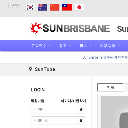
Choose
Language
Su
유학연수
광고
정보
여행,항공
SunBrisbane 유학원 에듀영
SunTube
전체
LOGIN
회원가입
아이디/비번찾기