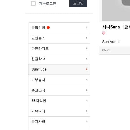
로그인
자동로그인
등업신청
교민뉴스
Sun Admin
한인라디오
06-21
한글학교
SunTube
기부봉사
종교소식
SB지식인
커뮤니티
공지사항