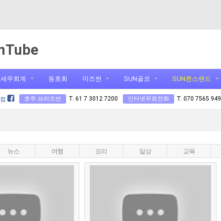
nTube
세무회계
동호회
미즈썬
SUN골코
SUN퀸스랜드
호주 브리즈번
T. 61 7 3012 7200
인터넷무료전화
T. 070 7565 94
닷컴
뉴스
여행
요리
일상
교육