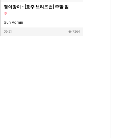
졍이망이 - [호주 브리즈번] 주말 일상 Vlog / 브런치 카페 / 마트에서 장보기
Sun Admin
06-21
7264