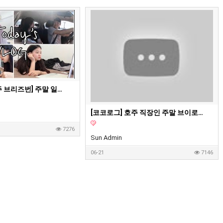
졍이망이 - [호주 브리즈번] 주말 일상 Vlog/브런치 카페/드라마보기/감자조림 만들기/저녁식사
[코코로그] 호주 직장인 주말 브이로그:) 먹고 마시고 쇼핑하고 일상 루틴
7276
Sun Admin
06-21
7146