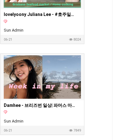
lovelyoony Juliana Lee - #호주일상 #먹방 로그 #브리즈번 #씨푸드마켓 #foodreview #mukbang #jumbooysters #mudcrab #brisbane #seafoodmarket
Sun Admin
06-21
8024
Damhee - 브리즈번 일상| 파머스 마켓에 가는 이유| 호주 자연
Sun Admin
06-21
7849