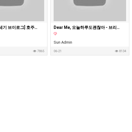
서나Suna - [전세기 브이로그] 호주에서 한국으로 귀국✈️ | 귀국이 거의 재난영화???? | 대한항공 전세기 | 호주 워킹홀리데이 종료 | 워홀 브이로그
Dear Me, 오늘하루도괜찮아 - 브리즈번 시티에서 옷장사. 카지노마켓. Suitcase Rummage Sale. 중고장터. 세컨핸드마켓. 곱창막창 먹방 | Dear me, 오늘하루도괜찮아
Sun Admin
7865
06-21
8134