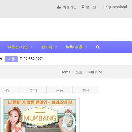
회원가입
로그인
SunQueensland
부동산/사업
썬카페
hello 워홀
99
서울
T. 02 552 9271
Home
정보
SunTube
직업
취미
운동
행사