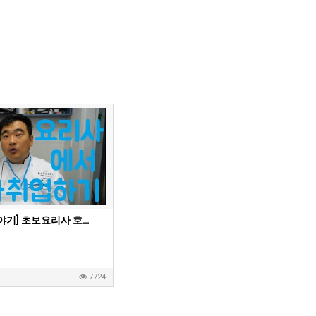
[Suby's 호주이야기] 초보요리사 호주에서 취업하기 [ 호주 이민, 요리사 이민, 호주 생활, 호텔 요리사, 워킹홀리데이, 요리유학 ]
7724