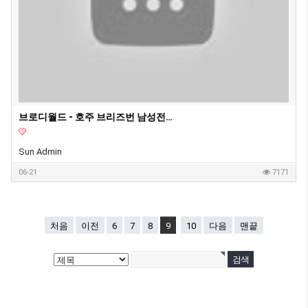
브로디월드 - 호주 브리즈번 남성전용 이발소에선 무슨 일이?
Sun Admin
06-21
7171
처음
이전
6
7
8
9
10
다음
맨끝