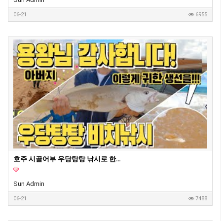
06-21
6955
호주 시골어부 우당탕탕 낚시로 한국에서 비싸다는 그생선 잡아버렸습니다!! 아버지(용왕님) 감사합니다~!! (호주해남) 비치낚시.
Sun Admin
06-21
7488