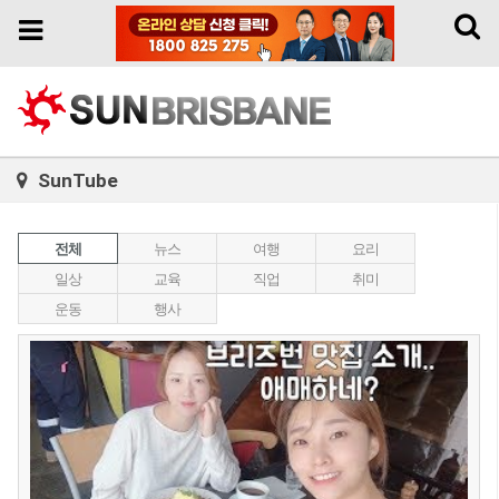
Toggl
Toggle
naviga
navigation
SunTube
전체
뉴스
여행
요리
일상
교육
직업
취미
운동
행사