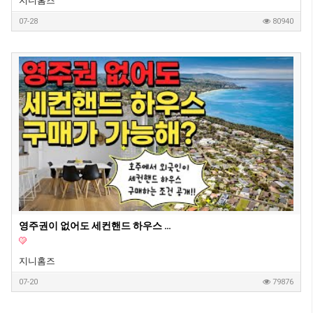
지니홈즈
07-28
80940
영주권이 없어도 세컨핸드 하우스 구매가 가능할까요?
지니홈즈
07-20
79876