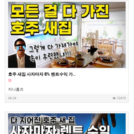
호주 새집 사자마자 8% 렌트수익 가능 2부 영상
지니홈즈
06-24
72470