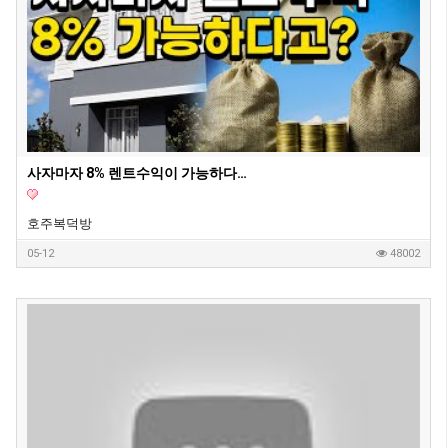
사자마자 8% 렌트수익이 가능하다는 호주 새집 1부
호주복덕방
05-12
48002