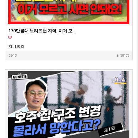
170만불대 브리즈번 지역, 이거 모르고 사면 안돼요! - 호주부동산 지니집 에이전트
지니홈즈
05-13
38175