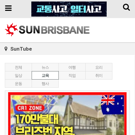
Toggl
Toggle
naviga
navigation
SunTube
전체
뉴스
여행
요리
일상
교육
직업
취미
운동
행사