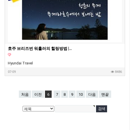
호주 브리즈번 워홀러의 힐링방법 |무게라호수 은하수|with 호주레오,헤이니
Hyundai Travel
07-09
8486
처음
이전
6
7
8
9
10
다음
맨끝