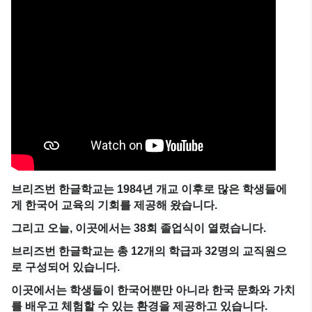
브리즈번
한글학교는
1984
년
개교
이후로
많은
학생들에
게
한국어
교육의
기회를
제공해
왔습니다
.
그리고
오늘
,
이곳에서는
38
회
졸업식이
열렸습니다
.
브리즈번
한글학교는
총
12
개의
학급과
32
명의
교직원으
로
구성되어
있습니다
.
이곳에서는
학생들이
한국어뿐만
아니라
한국
문화와
가치
를
배우고
체험할
수
있는
환경을
제공하고
있습니다
.