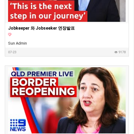
Jobkeeper 와 Jobseeker 연장발표
Sun Admin
07-23
9178