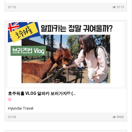
07-10
9119
호주워홀 VLOG 알파카 보러가자!!! (오렐리 레밍턴 국립공원/알파카/앵무새/브리즈번 현대여행사)
Hyundai Travel
07-09
8905