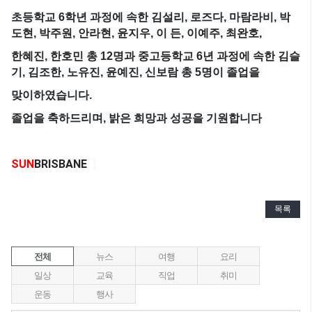
초등학교
6
학년
과정에
속한
김설리
,
로즈다
,
마람라비
,
박
도현
,
박주원
,
안라현
,
윤지우
,
이
든
,
이예주
,
최완호
,
한혜진
,
한호민
총
12
명과
중고등학교
6
년
과정에
속한
김슬
기
,
김조한
,
노유진
,
윤예진
,
신보람
총
5
명이
졸업을
맞이하였습니다
.
졸업을
축하드리며
,
밝은
희망과
성공을
기원합니다
SUN
BRISBANE
목록
전체
뉴스
여행
요리
일상
교육
직업
취미
운동
행사