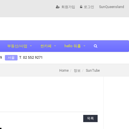
회원가입
로그인
SunQueensland
부동산/사업
썬카페
hello 워홀
99
서울
T. 02 552 9271
Home
정보
SunTube
목록