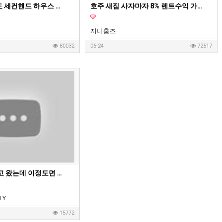
영주권이 없어도 세컨핸드 하우스 구매가 가능할까요?
호주 새집 사자마자 8% 렌트수익 가능 2부 영상
지니홈즈
80032
06-24
72517
고객님 집을 보고 왔는데 이정도면 제가 들어가서 살고싶은 딱 그 집이네요. 호주 부동산 투자, 내집마련할때 고려하면 좋은 옵션들
TY
15772