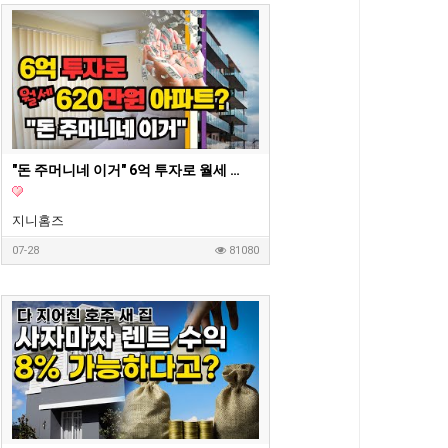
"돈 주머니네 이거" 6억 투자로 월세 620만원 아파트? | 지니집 에이전트 | 마이크로 아파트먼트
지니홈즈
07-28
81080