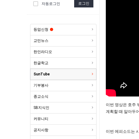
로그인
자동로그인
등업신청
교민뉴스
한인라디오
한글학교
SunTube
기부봉사
종교소식
이번 영상은 호주 
SB지식인
계획할 때 알아두어
커뮤니티
공지사항
이번 에피소드는 