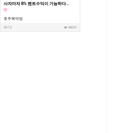
사자마자 8% 렌트수익이 가능하다는 호주 새집 1부
호주복덕방
05-12
48031