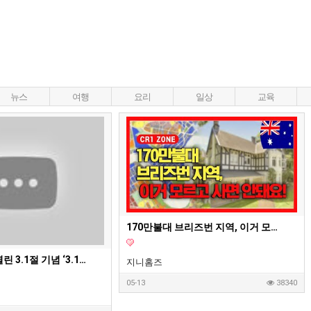
뉴스
여행
요리
일상
교육
170만불대 브리즈번 지역, 이거 모르고 사면 안돼요! - 호주부동산 지니집 에이전트
브리즈번에서 열린 3.1절 기념 ‘3.1런’… 350여명 참여 속 성황리 개최
지니홈즈
05-13
38340