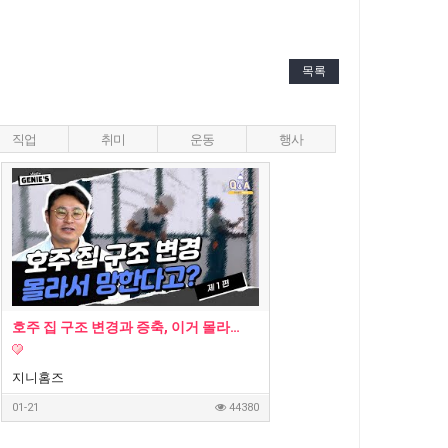
목록
직업
취미
운동
행사
호주 집 구조 변경과 증축, 이거 몰라서 망한다고? - 지니홈즈 부린이 Q&A
지니홈즈
01-21
44380