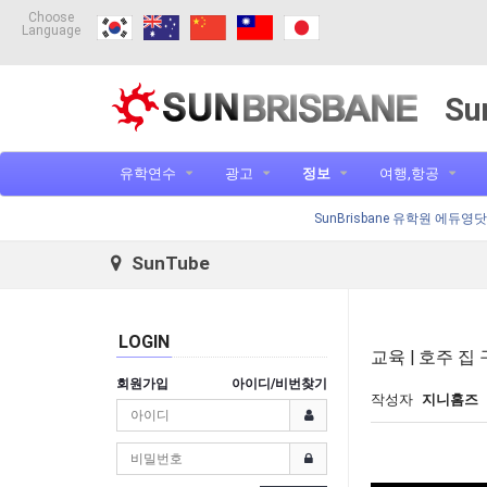
Choose
Language
Su
유학연수
광고
정보
여행,항공
SunBrisbane 유학원 에듀영
SunTube
LOGIN
교육 | 호주 집
회원가입
아이디/비번찾기
작성자
지니홈즈