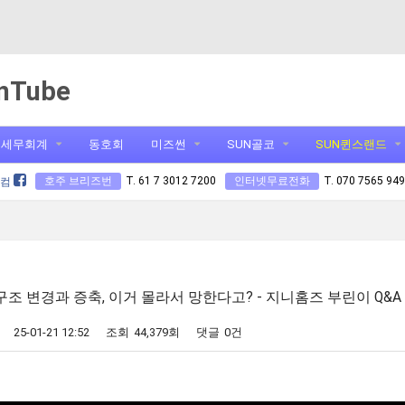
nTube
세무회계
동호회
미즈썬
SUN골코
SUN퀸스랜드
호주 브리즈번
T. 61 7 3012 7200
인터넷무료전화
T. 070 7565 94
닷컴
 구조 변경과 증축, 이거 몰라서 망한다고? - 지니홈즈 부린이 Q&A
25-01-21 12:52
조회
44,379회
댓글
0건