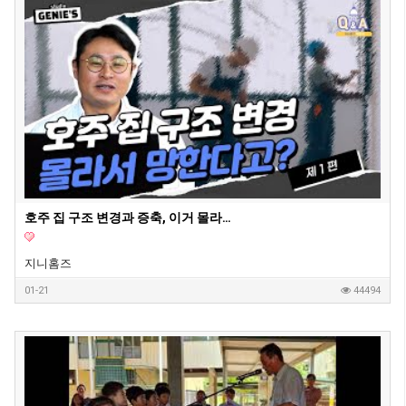
호주 집 구조 변경과 증축, 이거 몰라서 망한다고? - 지니홈즈 부린이 Q&A
지니홈즈
01-21
44494