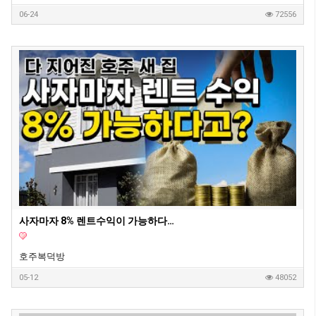
06-24
72556
사자마자 8% 렌트수익이 가능하다는 호주 새집 1부
호주복덕방
05-12
48052