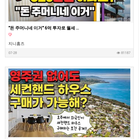
"돈 주머니네 이거" 6억 투자로 월세 620만원 아파트? | 지니집 에이전트 | 마이크로 아파트먼트
지니홈즈
07-28
81187