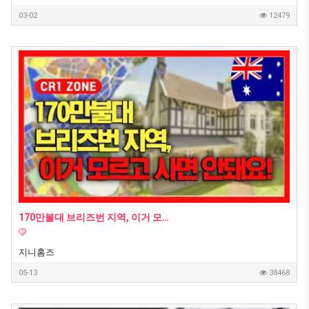
03-02
12479
170만불대 브리즈번 지역, 이거 모르고 사면 안돼요! - 호주부동산 지니집 에이전트
지니홈즈
05-13
38468