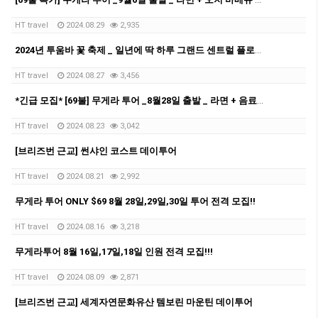
[69불 특가] 무게라 투어 _9월6일 출발 _ 라면 + 오지 바베큐 +음료 + 시티 픽드롭
HT travel
2024.08.29
2,935
2024년 투움바 꽃 축제 _ 일년에 딱 하루 그랜드 센트럴 플로럴 퍼레이드 _9월21일
HT travel
2024.08.27
3,456
*긴급 모집* [69불] 무게라 투어 _8월28일 출발 _ 라면 + 음료 + 시티 픽드롭
HT travel
2024.08.23
3,042
[브리즈번 근교] 썬샤인 코스트 데이투어
HT travel
2024.08.21
2,992
무게라 투어 ONLY $69 8월 28일,29일,30일 투어 전격 모집!!
HT travel
2024.08.16
3,218
무게라투어 8월 16일,17일,18일 인원 전격 모집!!!
HT travel
2024.08.09
2,871
[브리즈번 근교] 세계자연문화유산 템보린 마운틴 데이투어