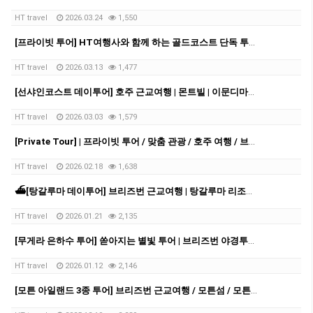
HT travel
2026.03.24
1,550
[프라이빗 투어] HT여행사와 함께 하는 골드코스트 단독 투어!!!
HT travel
2026.03.13
1,477
[선샤인코스트 데이투어] 호주 근교여행 | 몬트빌 | 이문디마켓 | 누사비치| 썬샤인코스트
HT travel
2026.03.03
1,579
[Private Tour] | 프라이빗 투어 / 맞춤 관광 / 호주 여행 / 브리즈번 여행 / 브리즈번 근교여행
HT travel
2026.02.18
1,638
⛴️[탕갈루마 데이투어] 브리즈번 근교여행 | 탕갈루마 리조트 | 탕갈루마 | 데이크루즈 | 크루즈투어 | 돌고래 | 스노쿨링 | 샌드보딩
HT travel
2026.01.21
2,135
[무게라 은하수 투어] 쏟아지는 별빛 투어 | 브리즈번 야경투어 | 먹음직스러운 BBQ와 한강라면을 뛰어넘을 무게라 라면까지!
HT travel
2026.01.12
2,146
[모튼 아일랜드 3종 투어] 브리즈번 근교여행 / 모튼섬 / 모튼섬투어 / 호주 데이투어 / 브리즈번 데이투어