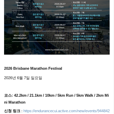
2026 Brisbane Marathon Festival
2026년 6월 7일 일요일
코스: 42.2km / 21.1km / 10km / 5km Run / 5km Walk / 2km Mi
ni Marathon
신청 링크
:
https://endurancecui.active.com/new/events/944842