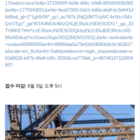
17/select-race?e4p=37193999-9a9b-466c-b9d8-809d5493b365
&e4ts=1779343051&e4q=9ea57003-0eb3-4d6d-abdf-bc9d441d
6d0e&_gl=1*1gh0r56*_gcl_au*MTc1NjQ0MTUyMC4xNzc5Mz
QxOTg1*_ga*MTA4MDk4MzQ4LjE3NzkzNDE5ODU.*_ga_JD
TVMKE7HH*czE3NzkzNDE5ODQkbzEkZzEkdDE3NzkzND
MwNDIkajYwJGwwJGgxODQ2NDM1ODQ.&e4c=active&e4e
=snawe00000000&e4h=6f6fb6da5a79e62e030600dc6c9d3827
&locale=en_AU&e4rt=Safetynet&error=login_required&state=e
03d6626-b47b-46d4-b5fc-55918cea779d&_p=48748187116994
857
접수 마감
: 6월 3일 오후 5시