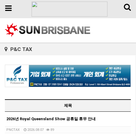
Toggl
Toggle
naviga
navigation
P&C TAX
제목
2026년 Royal Queensland Show 공휴일 휴무 안내
PNCTAX
2026.08.07
89