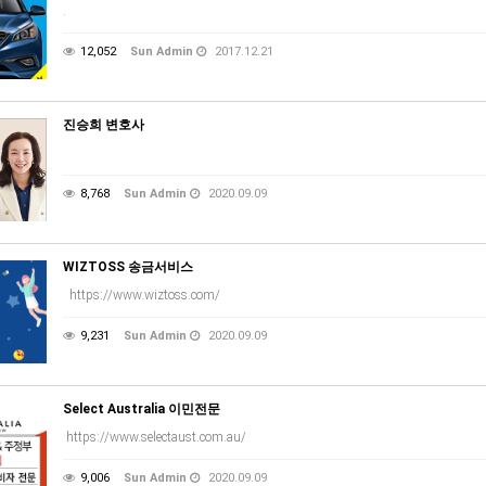
.
12,052
Sun Admin
2017.12.21
진승희 변호사
8,768
Sun Admin
2020.09.09
WIZTOSS 송금서비스
https://www.wiztoss.com/
9,231
Sun Admin
2020.09.09
Select Australia 이민전문
https://www.selectaust.com.au/
9,006
Sun Admin
2020.09.09