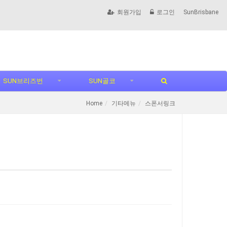
회원가입
로그인
SunBrisbane
SUN브리즈번
SUN골코
Home
기타메뉴
스폰서링크