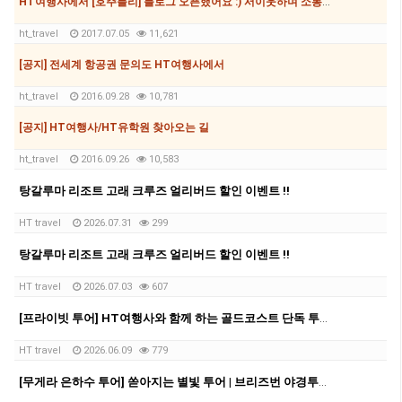
HT여행사에서 [호주블리] 블로그 오픈했어요 :) 서이웃하며 소통하며 지내요
ht_travel
2017.07.05
11,621
[공지] 전세계 항공권 문의도 HT여행사에서
ht_travel
2016.09.28
10,781
[공지] HT여행사/HT유학원 찾아오는 길
ht_travel
2016.09.26
10,583
탕갈루마 리조트 고래 크루즈 얼리버드 할인 이벤트 !!
HT travel
2026.07.31
299
탕갈루마 리조트 고래 크루즈 얼리버드 할인 이벤트 !!
HT travel
2026.07.03
607
[프라이빗 투어] HT여행사와 함께 하는 골드코스트 단독 투어!!!
HT travel
2026.06.09
779
[무게라 은하수 투어] 쏟아지는 별빛 투어 | 브리즈번 야경투어 | 먹음직스러운 BBQ와 한강라면을 뛰어넘을 무게라 라면까지!