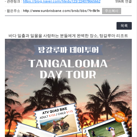
- 관련링크 :
https://blog.naver.com/htedu123/224078665662
556회 연결
- 짧은주소 :
http://www.sunbrisbane.com/brsb/bbs/?t=8k9v
주소복사
목록
바다 일출과 일몰을 사랑하는 분들에게 완벽한 장소, 탕갈루마 리조트