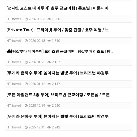
[선샤인코스트 데이투어] 호주 근교여행 | 몬트빌 | 이문디마켓 | 누사비치| 썬샤인코스트
HT travel
2026.03.03
1,580
[Private Tour] | 프라이빗 투어 / 맞춤 관광 / 호주 여행 / 브리즈번 여행 / 브리즈번 근교여행
HT travel
2026.02.18
1,640
⛴️[탕갈루마 데이투어] 브리즈번 근교여행 | 탕갈루마 리조트 | 탕갈루마 | 데이크루즈 | 크루즈투어 | 돌고래 | 스노쿨링 | 샌드보딩
HT travel
2026.01.21
2,137
[무게라 은하수 투어] 쏟아지는 별빛 투어 | 브리즈번 야경투어 | 먹음직스러운 BBQ와 한강라면을 뛰어넘을 무게라 라면까지!
HT travel
2026.01.12
2,147
[모튼 아일랜드 3종 투어] 브리즈번 근교여행 / 모튼섬 / 모튼섬투어 / 호주 데이투어 / 브리즈번 데이투어
HT travel
2025.12.19
2,240
[무게라 은하수 투어] 쏟아지는 별빛 투어 | 브리즈번 야경투어 | 먹음직스러운 BBQ와 한강라면을 뛰어넘을 무게라 라면까지!
HT travel
2025.12.11
2,242