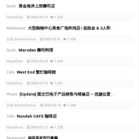
黃金海岸上郊壽司店
Sushi
HazelSun
2026.04.10
1,329
大型购物中心美食广场炸鸡店 | 低租金 & 2人即可运营
Restaurant
진희JinheeSunus
2026.03.31
1,596
Marsden 壽司料理
Sushi
HazelSun
2026.03.10
1,639
West End 繁忙咖啡館
Cafe
HazelSun
2026.03.10
1,691
[Update] 图文巴电子产品销售与维修店 – 优越位置 (QLD 4350)
Phone
진희JinheeSunus
2026.03.10
1,548
Nundah CAFE 咖啡店
Cafe
HazelSun
2026.02.12
1,728
Restaurant
南區馬來西亞餐廳