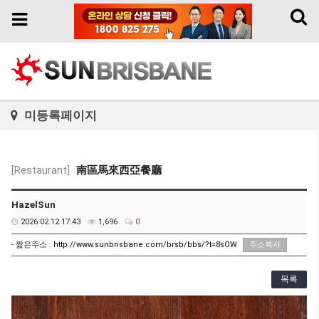
Toggl
Toggle
naviga
navigation
미등록페이지
[Restaurant]
南區馬來西亞餐廳
HazelSun
2026.02.12 17:43
1,696
0
- 짧은주소 :
http://www.sunbrisbane.com/brsb/bbs/?t=8sOW
주소복사
목록