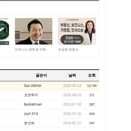
15,039
11,043
비즈니스 판매 & 구매
진승희 변호사
글쓴이
날짜
조회
Sun Admin
2020.06.23
10,194
굿앳투어
2026.08.02
271
basketman
2026.07.30
287
zyx1314
2026.07.26
424
호잇짜
2026.07.21
547