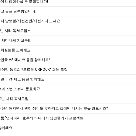
이킹 함께하실 분 모집합니다!
코 골프 단톡방입니다.
에서 남보컬/세컨건반/세컨기타 모셔요
즈번 시티 독서모임~
 재미나게 치실분!!!
구치실분들 모이세요
민국 VS 멕시코 응원 함께해요!
라이밍 동호회 *오르락 ORROCK* 회원 모집
민국 vs 체코 응원 함께해요!
브리즈번 스쿼시 동호회♡
즈번 시티 독서모임
 선선해지면서 괜히 생각도 많아지고 집에만 계시는 분들 많으시죠?
룹 '언더더씨' 호주의 바다에서 낭만즐기기 프로젝트
함께해요..