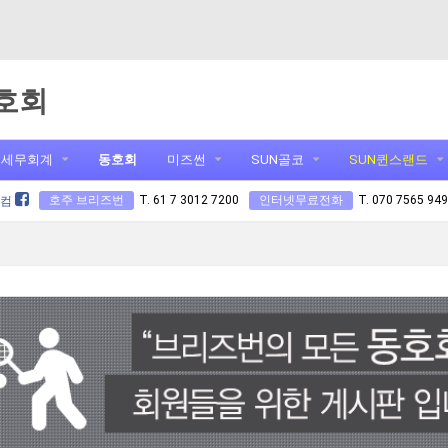
호회
세무회계
동호회
미즈썬
SUN골코
SUN퀸스랜드
호주 브리즈번
T. 61 7 3012 7200
인터넷무료전화
T. 070 7565 94
닷컴