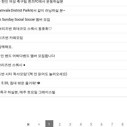
 한인 여성 축구팀 퀸즈FC에서 운동하실분
mvale District Park에서 같이 러닝하실 분~
es Sunday Social Soccer 멤버 모집
브리즈번 최대규모 스쿼시 동호회♡
리즈번 카페모임
함께해요..
한인 밴드 어쩌다밴드 멤버 모집합니다
브리즈번 스쿼시 ●
즈번 시티 독서모임! (책 안 읽어도 놀러오세요)
5:30, 침대 밖은 즐거워! ⚽️
대, 족구 하실분, 매주 토요일 그레이스빌
1
2
3
4
5
6
7
8