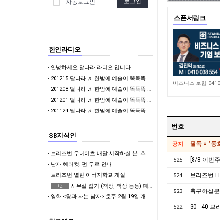
로그인
자동로그인
스폰서링크
한인라디오
- 안녕하세요 달나라 라디오 입니다
- 201215 달나라 ♬ 한밤에 예술이 똑똑똑 & 나윤제 변호사의 밝은세상
4,631
- 201208 달나라 ♬ 한밤에 예술이 똑똑똑 & 걸어서 와인속으로
- 201201 달나라 ♬ 한밤에 예술이 똑똑똑 & 이어폰 한쪽만 빌려줄래?
- 201124 달나라 ♬ 한밤에 예술이 똑똑똑 & 이어폰 한쪽만 빌려줄래?
번호
SB지식인
필독 = "
공지
- 브리즈번 우버이츠 배달 시작하실 분! 추천인 코드 공유합니다.
[8/8 이
525
- 남자 헤어컷. 펌 무료 안내
- 브리즈번 열린 아버지학교 개설
브리즈번 L
524
-
사무실 집기 (책장, 책상 등등) 폐기 가능하신 업체 정보 부탁드립니다.
+2
축구하실분
523
- 영화 <왕과 사는 남자> 호주 2월 19일 개봉 확정!
30 - 40
522