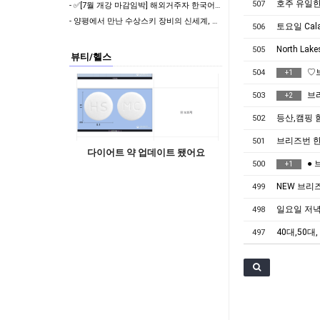
호주 유일한
507
- ✅[7월 개강 마감임박] 해외거주자 한국어교원 2급, 신청 전 반드시 확인할 5가지
- 양평에서 만난 수상스키 장비의 신세계, 실속 있게 준비하는 팁
토요일 Cala
506
North Lak
505
뷰티/헬스
♡
504
+
1
브
503
+
2
등산,캠핑 
502
브리즈번 
501
다이어트 약 업데이트 됐어요
● 
500
+
1
NEW 브리
499
일요일 저녁 
498
40대,50
497