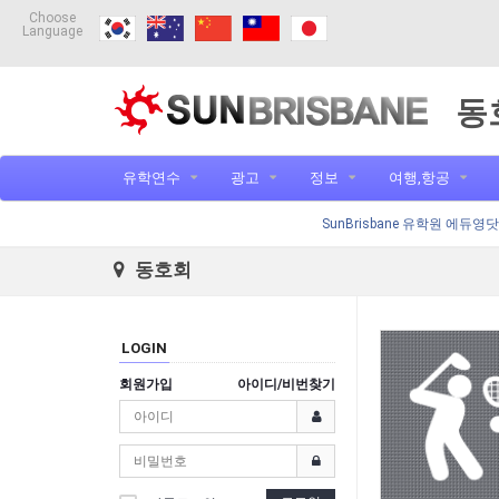
Choose
Language
동
유학연수
광고
정보
여행,항공
SunBrisbane 유학원 에듀영
동호회
LOGIN
회원가입
아이디/비번찾기