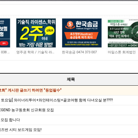
21,155
10,727
4,645
비즈니스 보험 0410 038 554
영주권 학위 / 기술직 라이센스 최소2주안에 받기! (요리, 페인팅, 용접, 차일드케어 등…
한국송금 0474 373 007
마일스톤 회계법인
제목
동호회" 게시판 글쓰기 하려면 "등업필수"
번주 토요일] 와이너리투어+와인테이스팅+골코여행 함께 다녀오실 분????
EGEND 농구동호회 신규회원 모집
 모집 합니다
 브리즈번 시티 보드게임 모임!