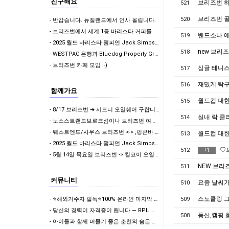
친구해요
브리즈번 하
521
브리즈번 골
520
- 반갑습니다. 뉴질랜드에서 인사 올립니다.
- 브리즈번에서 세계 1등 바리스타 커피를 무료로 마실 수 있다면?
밴드소나 
519
- 2025 월드 바리스타 챔피언 Jack Simpson이 브리즈번에 옵니다! - The Hi…
new 브리
518
- WESTPAC 은행과 Bluedog Property Group이 함께 무료 커피 & 부동산…
- 브리즈번 카페 모임 :-)
싱글 테니스
517
재밌게 탁
516
함께가요
월드컵 대한
515
- 8/17 브리즈번 ➔ 시드니 오일쉐어 구합니다!
실내 락 클
514
- 노스스트랜드브로크섬이나 브리즈번 여행 동행 구해요~
- 웨스트엔드/사우스 브리즈번 <-> ,핑큰바 오일쉐어 구합니다
월드컵 대한
513
- 2025 월드 바리스타 챔피언 Jack Simpson이 브리즈번에 옵니다! - The Hi…
♡
512
+
1
- 5월 14일 목요일 브리즈번 -> 킬코이 오일쉐어 구합니다
NEW 브리
511
커뮤니티
요즘 날씨가
510
스노클링 그
- ⭐해외거주자 필독⭐100% 온라인 마지막 한국어교원 2급 추가모집 (~8/2)
509
- 당신의 경력이 자격증이 됩니다 — RPL 무료 상담
등산,캠핑 
508
- 아이들과 함께 머물기 좋은 춘천의 숨은 보석 같은 수상스키 숙소 후기