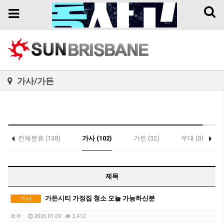
Toggl
Toggle
naviga
navigation
가사/가든
전체분류 (138)
가사 (102)
가든 (32)
우대 (0)
제목
가든시티 가정집 청소 오늘 가능하신분
가사
희주
2026.01.09
2,412