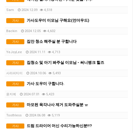
Sam
2024.12.09
4,518
가사도우미 이모님 구해요(언더우드)
가사
Backin
2024.12.05
4,602
집안 청소 해주실 분 구합니다
가사
YeJoyLee
2024.11.11
4,713
집청소 및 아기 봐주실 이모님 - 써니뱅크 힐즈
가사
사라피티이
2024.10.06
5,493
가사 도우미 구합니다.
가사
윤지예
2024.07.01
5,423
마모된 육각나사 제거 도와주실분 ㅠ
가사
Toothless
2024.06.08
5,119
드럼 드라이어 머신 수리가능하신분!!?
가사