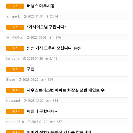
버닝스 마루시공
가사
amyjack
2025.11.04
2,574
*가사이모님 구합니다*
가사
해바라기ss
2025.05.09
4,976
@@ 가사 도우미 모십니다. @@
가사
landella
2025.04.30
5,115
구인
가사
Bless
2025.04.22
4,699
사우스브리즈번 아파트 화장실 선반 페인트 수리해주실 분
가사
Nuquuel
2025.02.22
4,634
페인터 구합니다~
가사
martin0610
2025.01.20
4,637
에어컨 설치가능하신 기사분 찾습니다.
가사