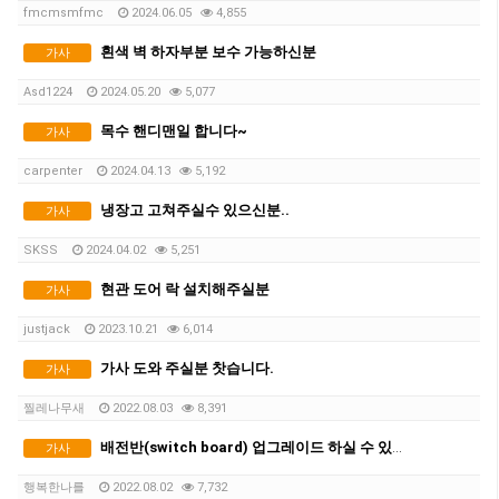
fmcmsmfmc
2024.06.05
4,855
흰색 벽 하자부분 보수 가능하신분
가사
Asd1224
2024.05.20
5,077
목수 핸디맨일 합니다~
가사
carpenter
2024.04.13
5,192
냉장고 고쳐주실수 있으신분..
가사
SKSS
2024.04.02
5,251
현관 도어 락 설치해주실분
가사
justjack
2023.10.21
6,014
가사 도와 주실분 찻습니다.
가사
찔레나무새
2022.08.03
8,391
배전반(switch board) 업그레이드 하실 수 있는 분 찾습니다.
가사
행복한나를
2022.08.02
7,732