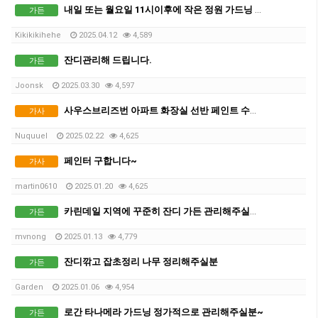
내일 또는 월요일 11시이후에 작은 정원 가드닝 해주실 분
가든
Kikikikihehe
2025.04.12
4,589
잔디관리해 드립니다.
가든
Joonsk
2025.03.30
4,597
사우스브리즈번 아파트 화장실 선반 페인트 수리해주실 분
가사
Nuquuel
2025.02.22
4,625
페인터 구합니다~
가사
martin0610
2025.01.20
4,625
카린데일 지역에 꾸준히 잔디 가든 관리해주실분 구합니다.
가든
mvnong
2025.01.13
4,779
잔디깎고 잡초정리 나무 정리해주실분
가든
Garden
2025.01.06
4,954
로간 타나메라 가드닝 정가적으로 관리해주실분~
가든