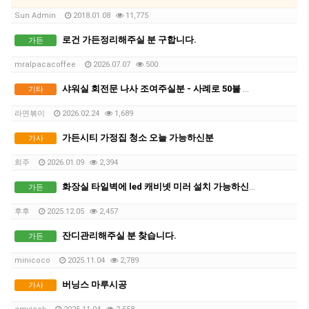
Sun Admin
2018.01.08
11,775
로건 가든정리해주실 분 구합니다.
가든
mralpacacoffee
2026.07.07
500
샤워실 회전문 나사 조여주실분 - 사례로 50불 드려요 (위치: 사뱅)
기타
라면볶이
2026.02.24
1,689
가든시티 가정집 청소 오늘 가능하신분
가사
희주
2026.01.09
2,394
화장실 타일벽에 led 캐비넷 미러 설치 가능하신분?
가든
후후
2025.12.05
2,457
잔디관리해주실 분 찾습니다.
가든
minicoco
2025.11.04
2,789
버닝스 마루시공
가사