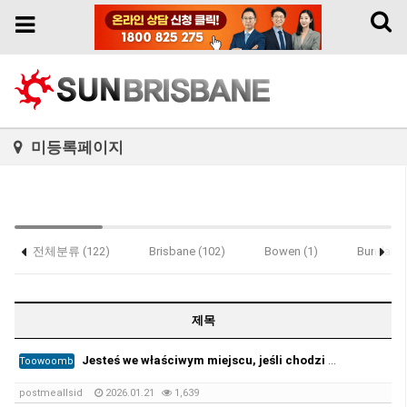
Toggl
Toggle
naviga
navigation
미등록페이지
전체분류 (122)
Brisbane (102)
Bowen (1)
Bundaber
Notice (2)
제목
Jesteś we właściwym miejscu, jeśli chodzi o zarejestrowane prawo jazdy i licencję żeglarską oraz wszystkie ((https://per…
Toowoomba
postmeallsid
2026.01.21
1,639