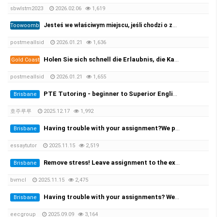
sbwlstm2023
2026.02.06
1,619
Jesteś we właściwym miejscu, jeśli chodzi o zarejestrowane prawo jazdy i licencję żeglarską oraz wszystkie ((https://per…
Toowoomba
postmeallsid
2026.01.21
1,636
Holen Sie sich schnell die Erlaubnis, die Kategorie B zu leiten, und beginnen Sie mit der Prüfung! 100 %✅
Gold Coast
postmeallsid
2026.01.21
1,655
PTE Tutoring - beginner to Superior English - Achieve your desired score this month
Brisbane
호주루루
2025.12.17
1,992
Having trouble with your assignment?We provide you with the solution!
Brisbane
essaytutor
2025.11.15
2,519
Remove stress! Leave assignment to the experts!
Brisbane
bvmcl
2025.11.15
2,475
Having trouble with your assignments? We provide the solutions at the cheapest rate!
Brisbane
eecgroup
2025.09.09
3,164