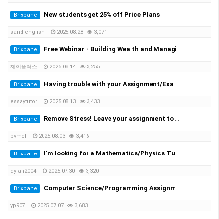
New students get 25% off Price Plans
Brisbane
sandlenglish
2025.08.28
3,071
Free Webinar - Building Wealth and Managing Assets in AustraliaWednesday, 20 August at 7:00 PM
Brisbane
제이플러스
2025.08.14
3,255
Having trouble with your Assignment/Exam? We provide you with the solution!
Brisbane
essaytutor
2025.08.13
3,433
Remove Stress! Leave your assignment to the expert!
Brisbane
bvmcl
2025.08.03
3,416
I'm looking for a Mathematics/Physics Tutor for my University Engineering Course
Brisbane
dylan2004
2025.07.30
3,320
Computer Science/Programming Assignment Help
Brisbane
yp907
2025.07.07
3,683