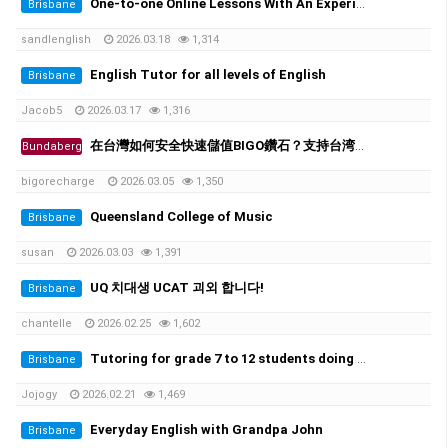
One-to-one Online Lessons With An Experienced Female Tutor
Brisbane
sandlenglish
2026.03.18
1,314
English Tutor for all levels of English
Brisbane
Jacob5
2026.03.17
1,316
在台灣如何安全快速儲值BIGO鑽石？支持台湾超商、街口支付
Bundaberg
bigorecharge
2026.03.05
1,350
Queensland College of Music
Brisbane
susan
2026.03.03
1,391
UQ 치대생 UCAT 괴외 합니다!
Brisbane
chantelle
2026.02.25
1,602
Tutoring for grade 7 to 12 students doing ATAR. 초중고 과외가능
Brisbane
Jojogy
2026.02.21
1,469
Everyday English with Grandpa John
Brisbane