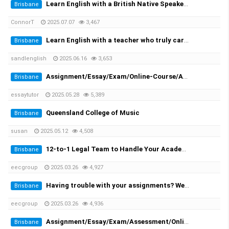
Learn English with a British Native Speaker — 1-on-1 Private Lessons
Brisbane
ConnorT
2025.07.07
3,467
Learn English with a teacher who truly cares
Brisbane
sandlenglish
2025.06.16
3,653
Assignment/Essay/Exam/Online-Course/Assessment/Dissertation/Translation Helper!
Brisbane
essaytutor
2025.05.28
5,389
Queensland College of Music
Brisbane
susan
2025.05.12
4,508
12-to-1 Legal Team to Handle Your Academic Appeals
Brisbane
eecgroup
2025.03.26
4,927
Having trouble with your assignments? We provide you the solutions!
Brisbane
eecgroup
2025.03.26
4,936
Assignment/Essay/Exam/Assessment/Online Course/Dissertation/Translation
Brisbane