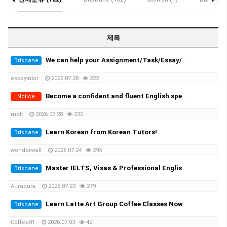
Notice (2)
제목
We can help your Assignment/Task/Essay/Exam/Dissertation/Resume/Translation!
Brisbane
essaytutor
2026.07.28
222
Become a confident and fluent English speaker fast - One-on-One
Notice
matt
2026.07.28
230
Learn Korean from Korean Tutors!
Brisbane
wonderwall
2026.07.24
295
Master IELTS, Visas & Professional English in Brisbane with Auraquia
Brisbane
Auraquia
2026.07.23
279
Learn Latte Art Group Coffee Classes Now Open!
Brisbane
Coffee01
2026.07.03
421