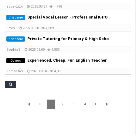
essaytutor
2025.03.21
4,798
Special Vocal Lesson - Professional K-POP vocal trainer with 20 years of experience
Brisbane
Jmin
2025.03.20
4,889
Private Tutoring for Primary & High School Students + English Speaking Practice!
Brisbane
SophiaS
2025.03.09
4,883
Experienced, Cheap, Fun English Teacher
Others
Reteacher
2025.03.04
4,350
1
2
3
4