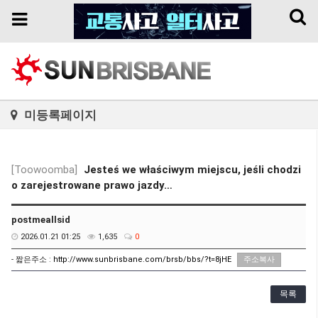
Toggl
Toggle
naviga
navigation
미등록페이지
[Toowoomba]
Jesteś we właściwym miejscu, jeśli chodzi
o zarejestrowane prawo jazdy…
postmeallsid
2026.01.21 01:25
1,635
0
- 짧은주소 :
http://www.sunbrisbane.com/brsb/bbs/?t=8jHE
주소복사
목록