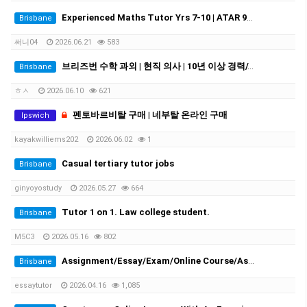
Experienced Maths Tutor Yrs 7-10 | ATAR 99.60 | Medical Student
Brisbane
써니04
2026.06.21
583
브리즈번 수학 과외 | 현직 의사 | 10년 이상 경력//Experienced Mathematics Tutor | Medical Doctor | 10+ Years Experience
Brisbane
ㅎㅅ
2026.06.10
621
펜토바르비탈 구매 | 네부탈 온라인 구매
Ipswich
kayakwilliems202
2026.06.02
1
Casual tertiary tutor jobs
Brisbane
ginyoyostudy
2026.05.27
664
Tutor 1 on 1. Law college student.
Brisbane
M5C3
2026.05.16
802
Assignment/Essay/Exam/Online Course/Assessment/Task helper!
Brisbane
essaytutor
2026.04.16
1,085