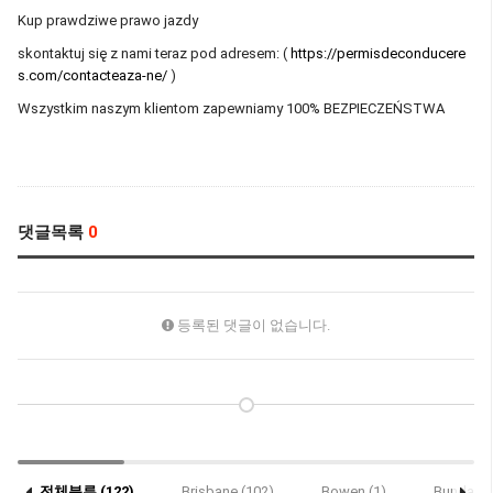
Kup prawdziwe prawo jazdy
skontaktuj się z nami teraz pod adresem: (
https://permisdeconducere
s.com/contacteaza-ne/
)
Wszystkim naszym klientom zapewniamy 100% BEZPIECZEŃSTWA
댓글목록
0
등록된 댓글이 없습니다.
전체분류 (122)
Brisbane (102)
Bowen (1)
Bundaber