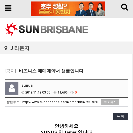
Toggl
Toggle
naviga
navigation
J 라운지
[공지]
비즈니스 매매계약서 샘플입니다
sunus
2019.11.19 03:38
11,696
0
- 짧은주소 :
http://www.sunbrisbane.com/brsb/bbs/?t=1dPN
주소복사
목록
안녕하세요
SUNUS
의
James
입니다