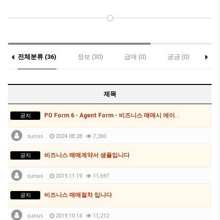
전체분류 (36)
정보 (30)
급매 (0)
궁금 (0)
축하
제목
PO Form 6 - Agent Form - 비즈니스 매매시 에이전트 계약서
공지
sunus
2024.08.28
7,260
비즈니스 매매계약서 샘플입니다
공지
sunus
2019.11.19
11,697
비즈니스 매매절차 입니다
공지
sunus
2019.10.14
11,212