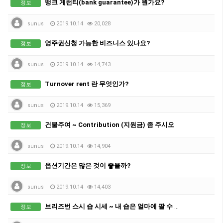
뱅크 게런티(bank guarantee)가 뭔가요?
정보
sunus
2019.10.14
20,028
영주권신청 가능한 비즈니스 있나요?
정보
sunus
2019.10.14
14,743
Turnover rent 란 무엇인가?
정보
sunus
2019.10.14
15,369
건물주여 ~ Contribution (지원금) 좀 주시오
정보
sunus
2019.10.14
14,904
옵션기간은 많은 것이 좋을까?
정보
sunus
2019.10.14
14,403
브리즈번 스시 숍 시세 ~ 내 숍은 얼마에 팔 수 있나?
정보