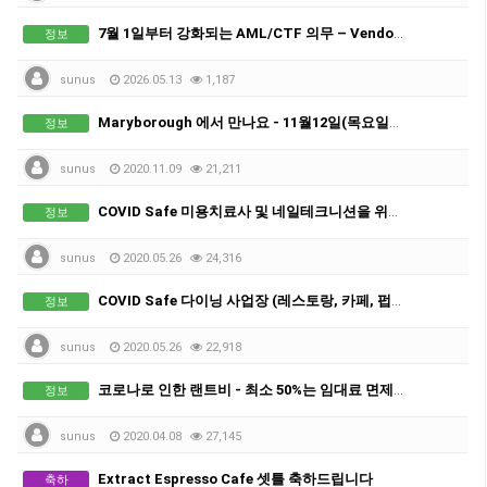
7월 1일부터 강화되는 AML/CTF 의무 – Vendor Verification & Buyer Verification 꼭 확인하세요.
정보
sunus
2026.05.13
1,187
Maryborough 에서 만나요 - 11월12일(목요일) 정오 12시
정보
sunus
2020.11.09
21,211
COVID Safe 미용치료사 및 네일테크니션을 위한 권고사항
정보
sunus
2020.05.26
24,316
COVID Safe 다이닝 사업장 (레스토랑, 카페, 펍, 클럽, RSL 및 호텔)을 위한 권고사항.
정보
sunus
2020.05.26
22,918
코로나로 인한 랜트비 - 최소 50%는 임대료 면제(Rent Free)
정보
sunus
2020.04.08
27,145
Extract Espresso Cafe 셋틀 축하드립니다
축하