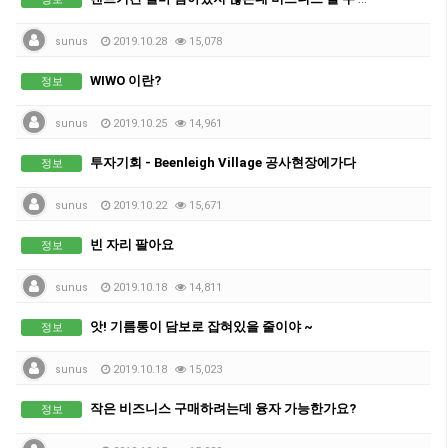
sunus
2019.10.28
15,078
WIWO 이란?
정보
sunus
2019.10.25
14,961
투자기회 - Beenleigh Village 공사현장에가다
정보
sunus
2019.10.22
15,671
빈 자리 팔아요
정보
sunus
2019.10.18
14,811
앗! 기름통이 담보로 잡혀있을 줄이야 ~
정보
sunus
2019.10.18
15,023
작은 비즈니스 구매하려는데 융자 가능한가요?
정보