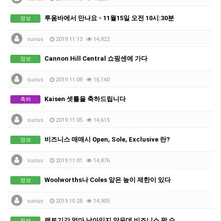
투움바에서 만나요 - 11월15일 오전 10시:30분
정보
sunus
2019.11.13
14,822
Cannon Hill Central 쇼핑센에 가다
정보
sunus
2019.11.08
16,140
Kaisen 셋틀을 축하드립니다
축하
sunus
2019.11.05
14,615
비즈니스 매매시 Open, Sole, Exclusive 란?
정보
sunus
2019.11.01
14,876
Woolworths나 Coles 앞은 높이 제한이 있다
정보
sunus
2019.10.28
14,905
랜트기간 얼마 남아있지 않은데 비즈니스 팔 수 있나?
정보