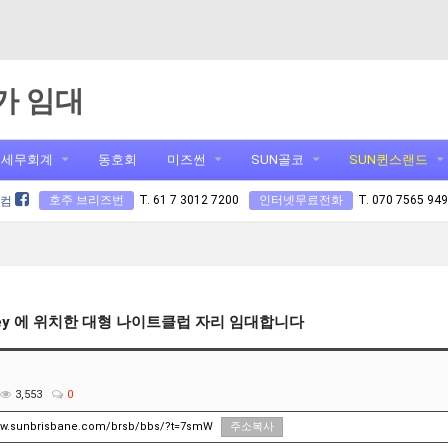
가 임대
세무회계
동호회
미즈썬
SUN골코
SUN퀸스랜드
호주 브리즈번
T. 61 7 3012 7200
인터넷무료전화
T. 070 7565 94
닷컴
Valley 에 위치한 대형 나이트클럽 자리 임대합니다
3,553
0
www.sunbrisbane.com/brsb/bbs/?t=7smW
주소복사