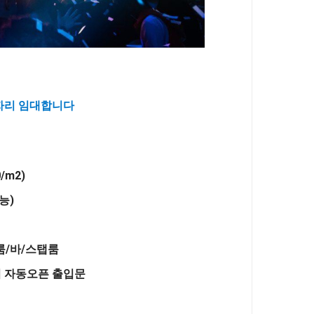
클럽 자리 임대합니다
0/m2)
능)
 룸/바/스탭룸
 자동오픈 출입문