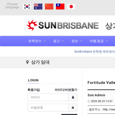
Choose
Language
상
유학연수
광고
정보
여행,항공
SunBrisbane 유학원 에듀영
상가 임대
LOGIN
Fortitude 
회원가입
아이디/비번찾기
Sun Admin
2025.08.23 13:07
- 짧은주소 :
http://