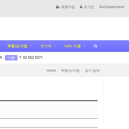
회원가입
로그인
SunQueensland
부동산/사업
썬카페
hello 워홀
99
서울
T. 02 552 9271
Home
부동산/사업
상가 임대