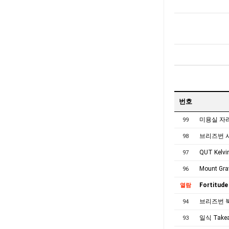
번호
미용실 자리 
99
브리즈번 
98
QUT Kel
97
Mount 
96
Fortitu
열람
브리즈번 북
94
일식 Take
93