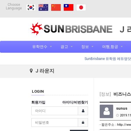
Choose
Language
J
유학연수
광고
정보
여행,항공
SunBrisbane 유학원 에듀영
J 라운지
LOGIN
[정보]
비즈니스
회원가입
아이디/비번찾기
sunus
2019.11
- 짧은주소 :
http://w