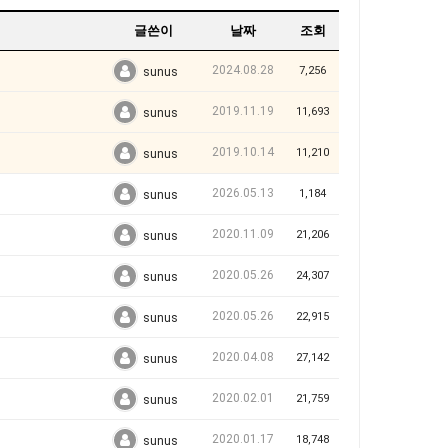
글쓴이
날짜
조회
2024.08.28
7,256
sunus
2019.11.19
11,693
sunus
2019.10.14
11,210
sunus
2026.05.13
1,184
sunus
2020.11.09
21,206
sunus
2020.05.26
24,307
sunus
2020.05.26
22,915
sunus
2020.04.08
27,142
sunus
2020.02.01
21,759
sunus
2020.01.17
18,748
sunus