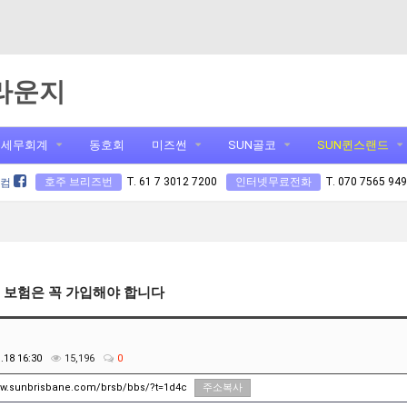
 라운지
세무회계
동호회
미즈썬
SUN골코
SUN퀸스랜드
호주 브리즈번
T. 61 7 3012 7200
인터넷무료전화
T. 070 7565 94
닷컴
 보험은 꼭 가입해야 합니다
.18 16:30
15,196
0
ww.sunbrisbane.com/brsb/bbs/?t=1d4c
주소복사