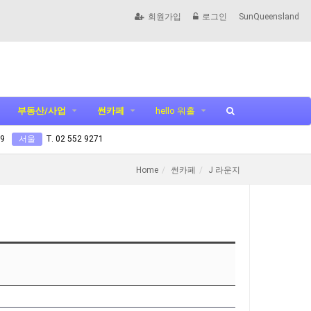
회원가입
로그인
SunQueensland
부동산/사업
썬카페
hello 워홀
99
서울
T. 02 552 9271
Home
썬카페
J 라운지